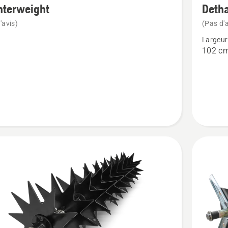
nterweight
Deth
de
'avis)
(Pas d'a
détails
Largeur
sur
102 c
rweight
Dethatc