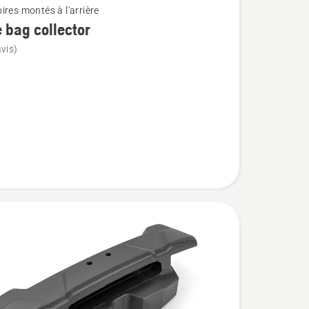
ires montés à l'arrière
e bag collector
vis)