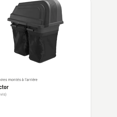
ires montés à l'arrière
ctor
vis)
r