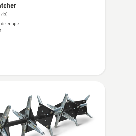
atcher
vis)
 de coupe
m
her