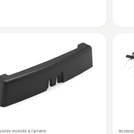
r
s)
Voir
oires montés à l'arrière
Accesso
plus