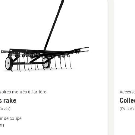
Voir
oires montés à l'arrière
Accesso
plus
s rake
Colle
de
'avis)
(Pas d'a
détails
ur de coupe
sur
cm
Collecto