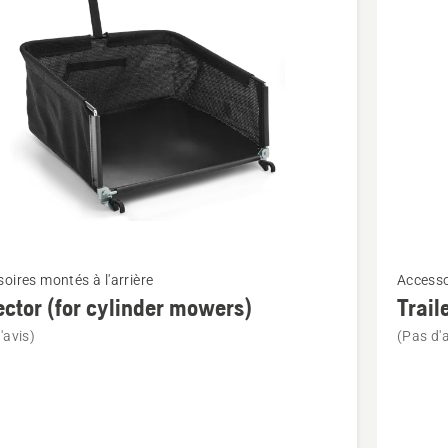
its
Voir
oires montés à l'arrière
Accesso
plus
ector (for cylinder mowers)
Trail
de
'avis)
(Pas d'a
détails
sur
or
Trailer
hook