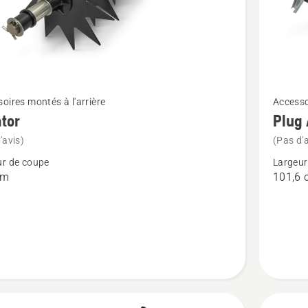
Voir
oires montés à l'arrière
Accesso
plus
tor
Plug 
de
'avis)
(Pas d'a
détails
ur de coupe
Largeur
sur
cm
101,6 
r
Plug
Aerator