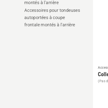
les
montés à l'arrière
produ
Accessoires pour tondeuses
autoportées à coupe
frontale montés à l'arrière
Voir
Access
plus
Coll
de
(Pas d
détails
sur
Collect
(for