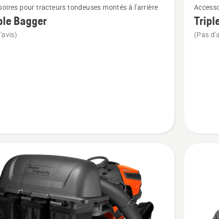
oires pour tracteurs tondeuses montés à l'arrière
Accesso
plus
ble Bagger
Tripl
de
'avis)
(Pas d'a
détails
sur
Triple
bag
collector