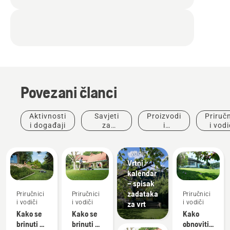
Povezani članci
Aktivnosti
Savjeti
Proizvodi
Priručn
i događaji
za
i
i vodi
kupovinu
inovacije
Priručnici
i vodiči
Vrtni
kalendar
– spisak
zadataka
Priručnici
Priručnici
Priručnici
i vodiči
i vodiči
i vodiči
za vrt
Kako se
Kako se
Kako
brinuti o
brinuti o
obnoviti