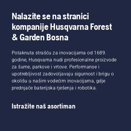
Uvijek
savjete
održavanje
koristite
ovdje!
zdravog
originalne
Nalazite se na stranici
i bujnog
oštrice i
travnjaka.
kompanije Husqvarna Forest
vijke te
uvijek
& Garden Bosna
mijenjajte
i vijak
istovremeno
Potaknuta strašću za inovacijama od 1689.
s
godine, Husqvarna nudi profesionalne proizvode
oštricom
prilikom
za šume, parkove i vrtove. Performanse i
održavanja,
upotrebljivost zadovoljavaju sigurnost i brigu o
jer se u
okolišu u našim vodećim inovacijama, gdje
protivnom
prednjače baterijska rješenja i robotika.
vijak
može
istrošiti i
Istražite naš asortiman
uzrokovati
labavljenje
oštrice
prilikom
rada.