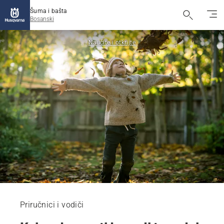
Šuma i bašta
Bosanski
Naučite i otkrijte
Priručnici i vodiči