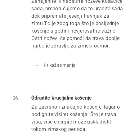
Zamijenite ili naoštirte noževe kosačice
sada, preporučujemo da to uradite sada
dok pripremate jesenji travnjak za
zimu.To je zbog toga što je posljednje
košenje u godini nevjerovatno važno.
Oštri noževi će pomoći da trava dobije
najbolje zdravlje za zimski odmor.
Prikažite manje
Odradite krucijalno košenje
06.
Za završno i značajno košenje, lagano
podignite visinu košenja. Što je trava
viša, više energije može uskladištiti
tokom zimskog perioda.