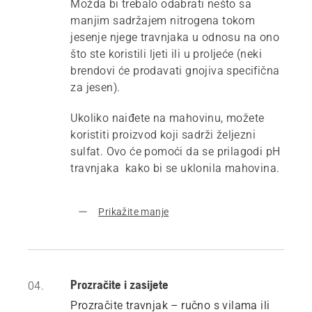
Možda bi trebalo odabrati nešto sa
manjim sadržajem nitrogena tokom
jesenje njege travnjaka u odnosu na ono
što ste koristili ljeti ili u proljeće (neki
brendovi će prodavati gnojiva specifična
za jesen).
Ukoliko naiđete na mahovinu, možete
koristiti proizvod koji sadrži željezni
sulfat. Ovo će pomoći da se prilagodi pH
travnjaka kako bi se uklonila mahovina.
Prikažite manje
Prozračite i zasijete
04.
Prozračite travnjak – ručno s vilama ili