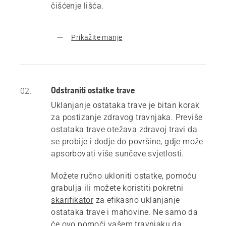
čišćenje lišća.
Prikažite manje
Odstraniti ostatke trave
02.
Uklanjanje ostataka trave je bitan korak
za postizanje zdravog travnjaka. Previše
ostataka trave otežava zdravoj travi da
se probije i dodje do površine, gdje može
apsorbovati više sunčeve svjetlosti.
Možete ručno ukloniti ostatke, pomoću
grabulja ili možete koristiti pokretni
skarifikator
za efikasno uklanjanje
ostataka trave i mahovine. Ne samo da
će ovo pomoći vašem travnjaku da