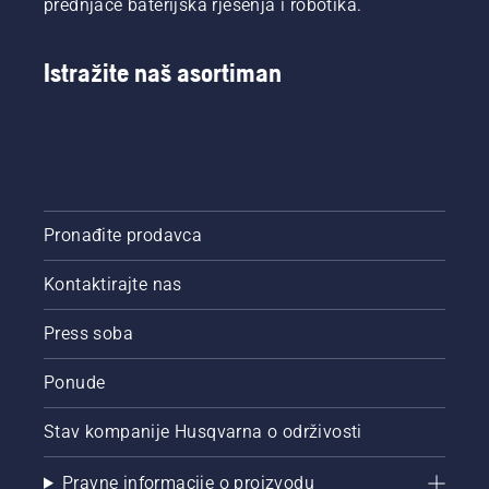
prednjače baterijska rješenja i robotika.
visoko
pogledajte
motorna
u slučaju
efikasnom
kako
kosa se
da ih
sagorijevanju.
oštriti i
jednostavno
ispustite.
Istražite naš asortiman
održavati
pokreće
nož za
ako
travu.
slijedite
ovu
proceduru.
Pronađite prodavca
Kontaktirajte nas
Press soba
Ponude
Stav kompanije Husqvarna o održivosti
Pravne informacije o proizvodu