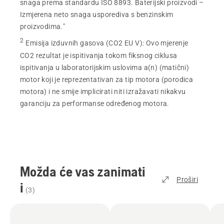
snaga prema standardu ISO 8893. Baterijski proizvodi –
Izmjerena neto snaga usporediva s benzinskim
proizvodima."
2
Emisija izduvnih gasova (CO2 EU V)
:
Ovo mjerenje
CO2 rezultat je ispitivanja tokom fiksnog ciklusa
ispitivanja u laboratorijskim uslovima a(n) (matični)
motor koji je reprezentativan za tip motora (porodica
motora) i ne smije implicirati niti izražavati nikakvu
garanciju za performanse određenog motora.
Možda će vas zanimati
Proširi
i
(
3
)