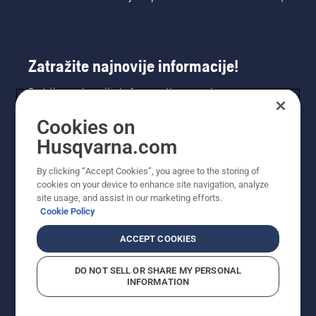
Zatražite najnovije informacije!
Dobijte najnovije informacije o novim
proizvodima, posebnim ponudama i još mnogo
Cookies on
toga. Ovdje se registrirajte za naš bilten.
Husqvarna.com
REGISTRACIJA ZA BILTEN
By clicking “Accept Cookies”, you agree to the storing of
cookies on your device to enhance site navigation, analyze
site usage, and assist in our marketing efforts.
Cookie Policy
ACCEPT COOKIES
DO NOT SELL OR SHARE MY PERSONAL
INFORMATION
© Husqvarna AB (publ). Sva prava zadržana. Prikazane