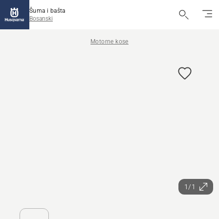
Šuma i bašta
Bosanski
Motorne kose
1/1