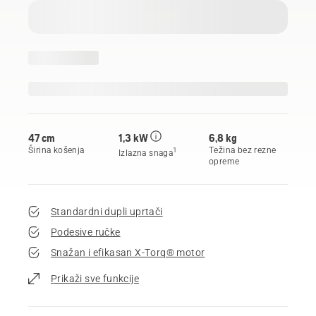
47 cm
1,3 kW
6,8 kg
Širina košenja
Težina bez rezne
1
Izlazna snaga
opreme
Standardni dupli uprtači
Podesive ručke
Snažan i efikasan X-Torq® motor
Prikaži sve funkcije