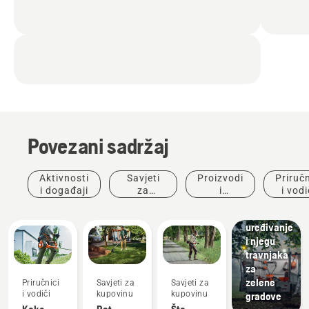
Povezani sadržaj
Aktivnosti
Savjeti
Proizvodi
Priručn
Municipalities
i događaji
za
i
i vodi
Oprema
kupovinu
inovacije
za
uređivanje
i njegu
travnjaka
za
zelene
Priručnici
Savjeti za
Savjeti za
i vodiči
kupovinu
kupovinu
gradove
Kako
Pet
Šta