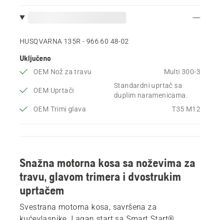
HUSQVARNA 135R - 966 60 48‑02
Uključeno
OEM Nož za travu
Multi 300-3
Standardni uprtač sa
OEM Uprtači
duplim naramenicama.
OEM Trimi glava
T35 M12
Snažna motorna kosa sa noževima za
travu, glavom trimera i dvostrukim
uprtačem
Svestrana motorna kosa, savršena za
kućevlasnike. Lagan start sa Smart Start®