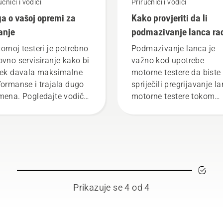
učnici i vodiči
Priručnici i vodiči
ga o vašoj opremi za
Kako provjeriti da li
anje
podmazivanje lanca ra
na motornoj testeri
ornoj testeri je potrebno
Podmazivanje lanca je
ovno servisiranje kako bi
važno kod upotrebe
jek davala maksimalne
motorne testere da biste
formanse i trajala dugo
spriječili pregrijavanje l
mena. Pogledajte vodič
motorne testere tokom
održavanje koje možete
rezanja i da biste osigura
i provoditi.
da se bez trenja kreće o
vodilice. Time produžav
vijek trajanja vodilice i
lanca. Slijedite uputstva
ovom kratkom videzapis
da biste saznali kako
Prikazuje se 4 od 4
provjeriti da li sistem
podmazivanja lanca
motorne testere radi