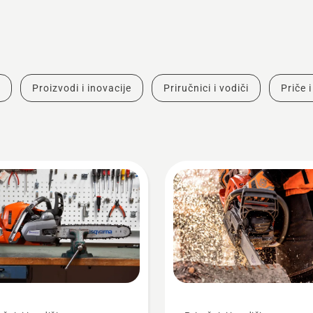
Proizvodi i inovacije
Priručnici i vodiči
Priče i