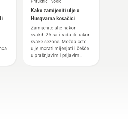
Priručnici i vodiči
Kako zamijeniti ulje u
di
Husqvarna kosačici
Zamijenite ulje nakon
svakih 25 sati rada ili nakon
svake sezone. Možda ćete
anca
ulje morati mijenjati i češće
u prašnjavim i prljavim
li
uslovima rada. Ulje se može
ko
iscijediti na dva načina
ate
prikazana u ovom
videozapisu.
 u
u