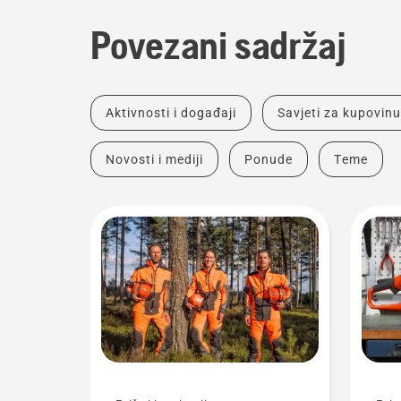
Povezani sadržaj
Aktivnosti i događaji
Savjeti za kupovinu
Novosti i mediji
Ponude
Teme