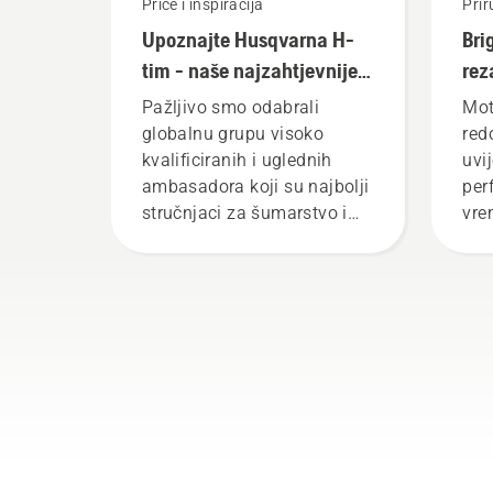
Priče i inspiracija
Prir
Upoznajte Husqvarna H-
Bri
tim - naše najzahtjevnije
rez
korisnike
Pažljivo smo odabrali
Mot
globalnu grupu visoko
red
kvalificiranih i uglednih
uvi
ambasadora koji su najbolji
per
stručnjaci za šumarstvo i
vre
parkove u svojim zemljama.
za 
Oni su naš H-tim. I oni su
sam
naši najzahtjevniji korisnici.