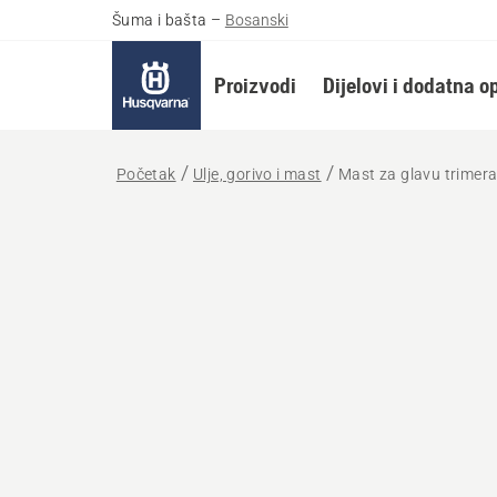
Šuma i bašta
–
Bosanski
Proizvodi
Dijelovi i dodatna 
Početak
Ulje, gorivo i mast
Mast za glavu trimer