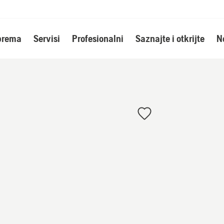
oprema
Servisi
Profesionalni
Saznajte i otkrijte
N
a