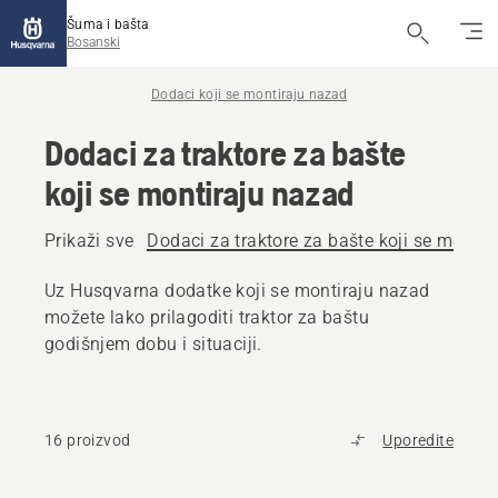
Šuma i bašta
Bosanski
Dodaci koji se montiraju nazad
Dodaci za traktore za bašte
koji se montiraju nazad
Prikaži sve
Dodaci za traktore za bašte koji se montir
Uz Husqvarna dodatke koji se montiraju nazad
možete lako prilagoditi traktor za baštu
godišnjem dobu i situaciji.
16 proizvod
Uporedite