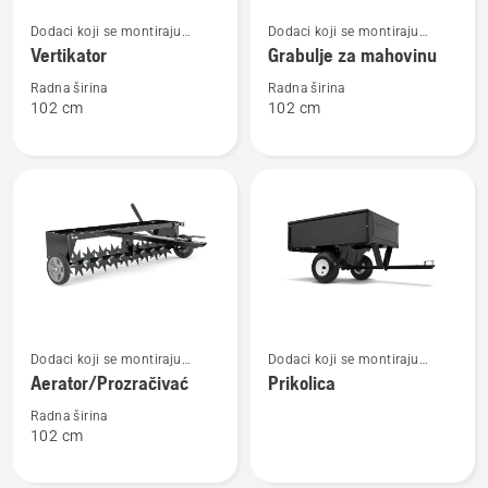
Pogledajte
Pogledajte
Dodaci koji se montiraju
Dodaci koji se montiraju
više
više
nazad
nazad
Vertikator
Grabulje za mahovinu
detalja
detalja
o
o
Radna širina
Radna širina
102 cm
102 cm
Vertikator
Grabulje
za
mahovinu
Pogledajte
Pogledajte
Dodaci koji se montiraju
Dodaci koji se montiraju
više
više
nazad
nazad
Aerator/Prozračivać
Prikolica
detalja
detalja
o
o
Radna širina
102 cm
Aerator/Prozračivać
Prikolica