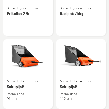
Pogledajte
Pogledajte
Dodaci koji se montiraju
Dodaci koji se montiraju
više
više
nazad
nazad
Prikolica 275
Rasipač 75kg
detalja
detalja
o
o
Prikolica
Rasipač
275
75kg
Pogledajte
Pogledajte
Dodaci koji se montiraju
Dodaci koji se montiraju
više
više
nazad
nazad
Sakupljač
Sakupljač
detalja
detalja
o
o
Radna širina
Radna širina
91 cm
112 cm
Sakupljač
Sakupljač