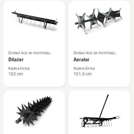
Učitajte
sve
proizvode
Pogledajte
Pogledajte
Dodaci koji se montiraju
Dodaci koji se montiraju
više
više
nazad
nazad
Ditačer
Aerator
detalja
detalja
o
o
Radna širina
Radna širina
102 cm
101,6 cm
Ditačer
Aerator