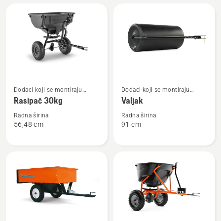
Pogledajte
Pogledajte
Dodaci koji se montiraju
Dodaci koji se montiraju
više
više
nazad
nazad
Rasipač 30kg
Valjak
detalja
detalja
o
o
Radna širina
Radna širina
56,48 cm
91 cm
Rasipač
Valjak
30kg