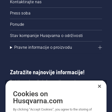
Kontaktirajte nas
Press soba
Ponude
Stav kompanije Husqvarna o održivosti
Pravne informacije o proizvodu
Zatražite najnovije informacije!
Dobijte najnovije informacije o novim
proizvodima, posebnim ponudama i još mnogo
Cookies on
toga. Ovdje se registrirajte za naš bilten.
Husqvarna.com
REGISTRACIJA ZA BILTEN
By clicking “Accept Cookies”, you agree to the storing of