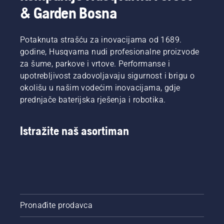
& Garden Bosna
Potaknuta strašću za inovacijama od 1689.
godine, Husqvarna nudi profesionalne proizvode
za šume, parkove i vrtove. Performanse i
upotrebljivost zadovoljavaju sigurnost i brigu o
okolišu u našim vodećim inovacijama, gdje
prednjače baterijska rješenja i robotika.
Istražite naš asortiman
Pronađite prodavca