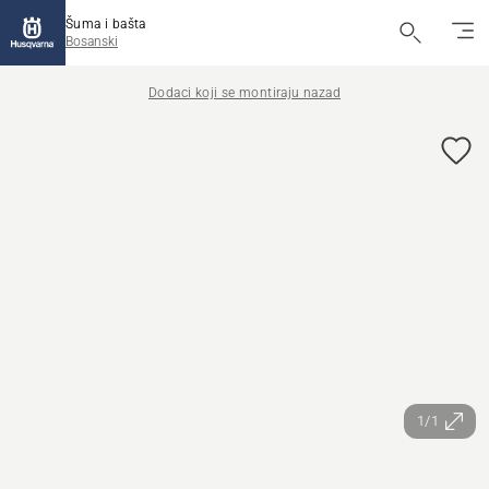
Šuma i bašta
Bosanski
Dodaci koji se montiraju nazad
1/1