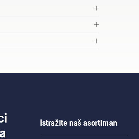
ci
Istražite naš asortiman
a