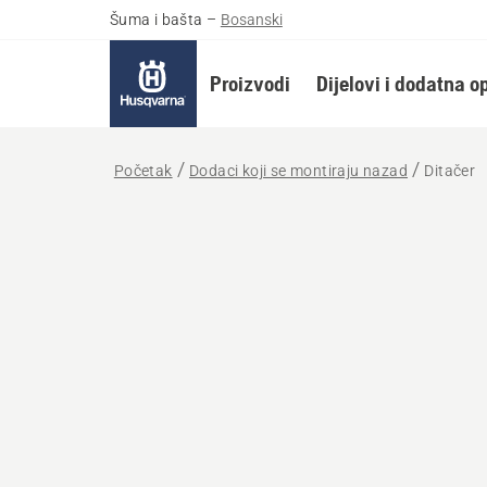
Šuma i bašta
–
Bosanski
Proizvodi
Dijelovi i dodatna 
Početak
Dodaci koji se montiraju nazad
Ditačer