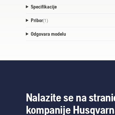
Specifikacije
Pribor
(
1
)
Odgovara modelu
Nalazite se na strani
kompanije Husqvarn