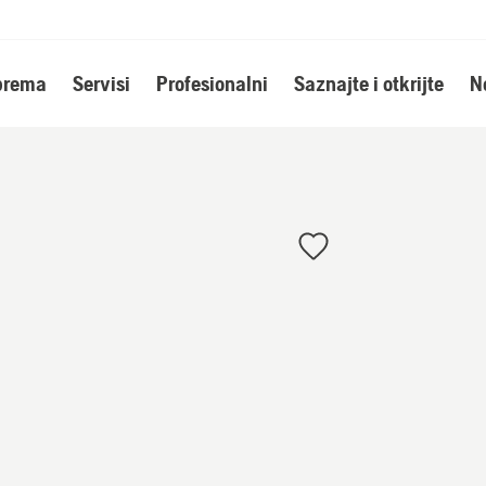
oprema
Servisi
Profesionalni
Saznajte i otkrijte
N