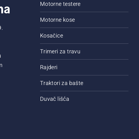
na
Motorne testere
Motorne kose
9.
Kosačice
Trimeri za travu
u
m
Rajderi
Traktori za bašte
Duvač lišća