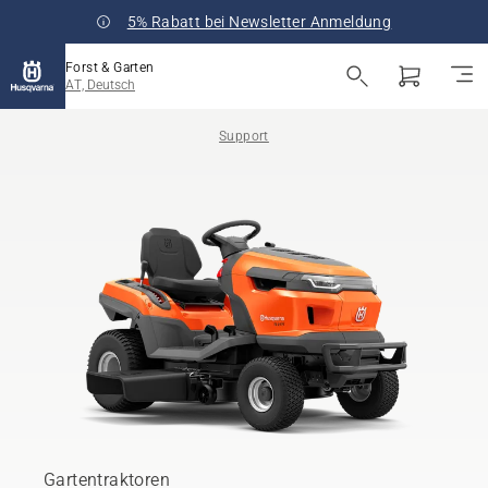
5% Rabatt bei Newsletter Anmeldung
Forst & Garten
AT, Deutsch
Support
Gartentraktoren