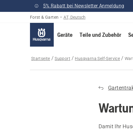
5% Rabatt bei Newsletter Anmeldung
Forst & Garten
–
AT, Deutsch
Geräte
Teile und Zubehör
S
Startseite
Support
Husqvarna Self-Service
War
Gartentra
Wartun
Damit Ihr Hus