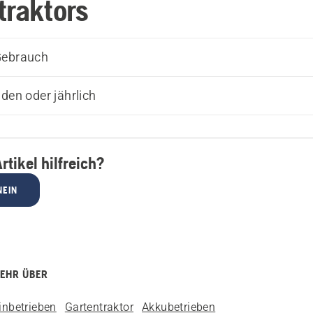
traktors
Gebrauch
nden oder jährlich
rtikel hilfreich?
NEIN
MEHR ÜBER
inbetrieben
Gartentraktor
Akkubetrieben