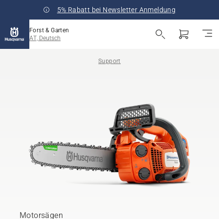
5% Rabatt bei Newsletter Anmeldung
Forst & Garten
AT, Deutsch
Support
Motorsägen