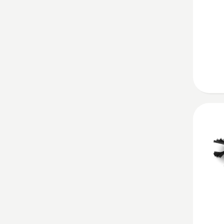
Klebefo
Zebra
anzeig