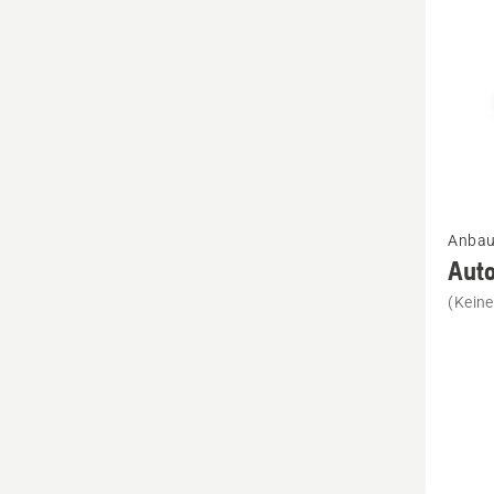
Mehr
Anbau
Details
Aut
zu
(Kein
Autom
Foliens
Camouf
anzeig