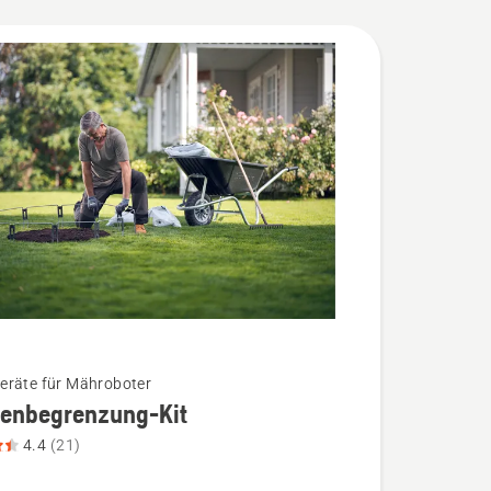
räte für Mähroboter
henbegrenzung-Kit
4.4
(21)
begrenzung-