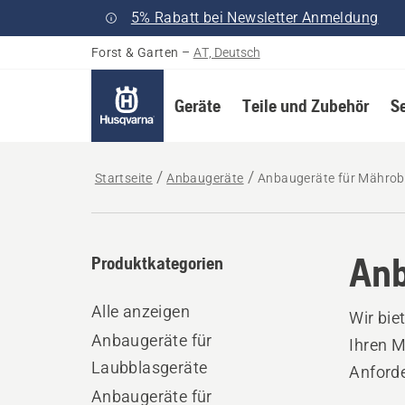
5% Rabatt bei Newsletter Anmeldung
Forst & Garten
–
AT, Deutsch
Geräte
Teile und Zubehör
S
Startseite
Anbaugeräte
Anbaugeräte für Mährob
Anb
Produktkategorien
Alle anzeigen
Wir bie
Anbaugeräte für
Ihren M
Laubblasgeräte
Anford
Anbaugeräte für