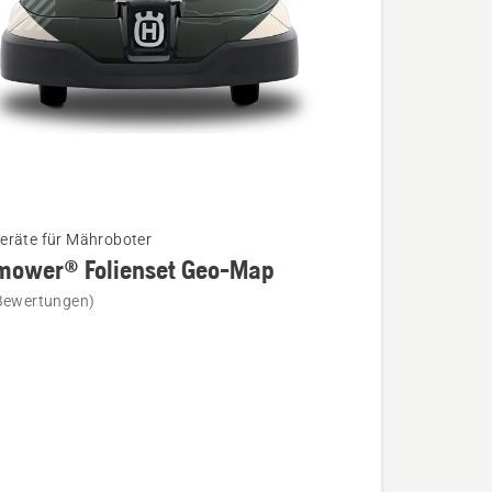
räte für Mähroboter
mower® Folienset Geo-Map
Bewertungen)
wer®
t
n