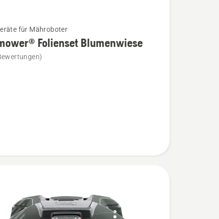
räte für Mähroboter
mower® Folienset Blumenwiese
Bewertungen)
wer®
t
iese
n