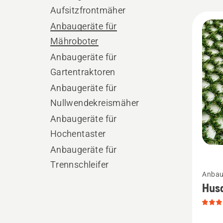
Aufsitzfrontmäher
Alle
Anbaugeräte für
Produ
Mähroboter
Anbaugeräte für
Gartentraktoren
Anbaugeräte für
Nullwendekreismäher
Anbaugeräte für
Hochentaster
Anbaugeräte für
Mehr
Trennschleifer
Anbau
Details
Husq
zu
Husqva