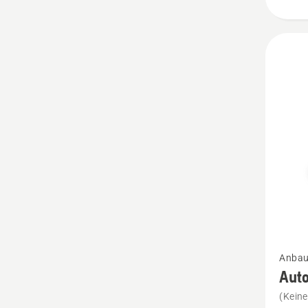
Mehr
Anbau
Details
Aut
zu
(Kein
Autom