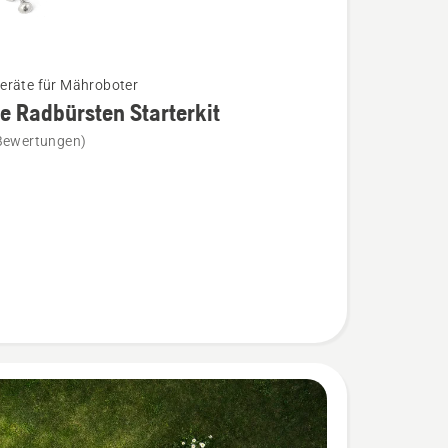
räte für Mähroboter
e Radbürsten Starterkit
Bewertungen)
ten
t
n