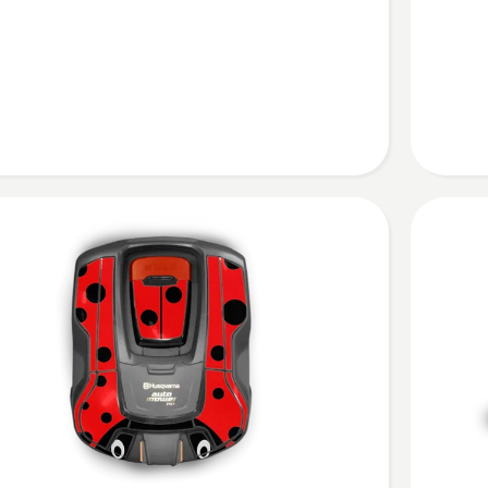
Kit
anzeigen
Produkt
n,
4.4
tbewertung
von
5