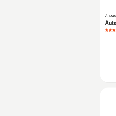
Mehr
Anbau
Details
Auto
zu
Autom
Foliens
Marien
anzeige
Produk
5
von
5