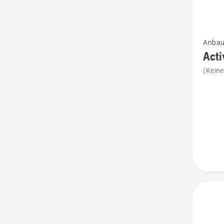
Mehr
Anbau
Details
Acti
zu
(Kein
Active
Radbür
Nachfül
Kit
anzeig