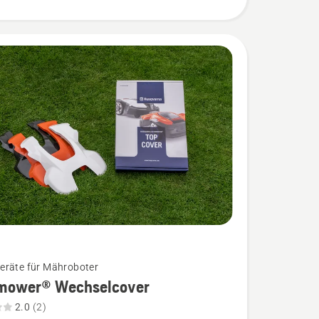
räte für Mähroboter
mower® Wechselcover
2.0
(2)
wer®