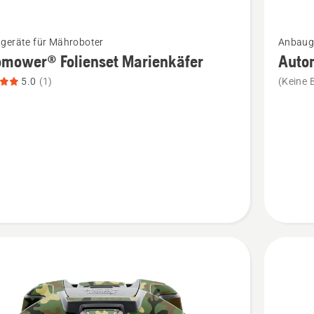
Mehr
geräte für Mähroboter
Anbauge
Details
mower® Folienset Marienkäfer
Auto
zu
5.0
(1)
(Keine 
ower®
Automo
et
Foliense
käfer
Blumenw
n,
anzeige
tbewertung