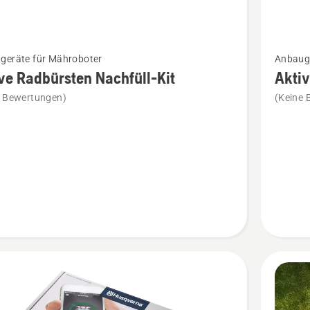
Mehr
geräte für Mähroboter
Anbauge
Details
ve Radbürsten Nachfüll-Kit
Aktiv
zu
e Bewertungen)
(Keine 
Aktive
sten
Radbürs
l-
Starterki
anzeige
en