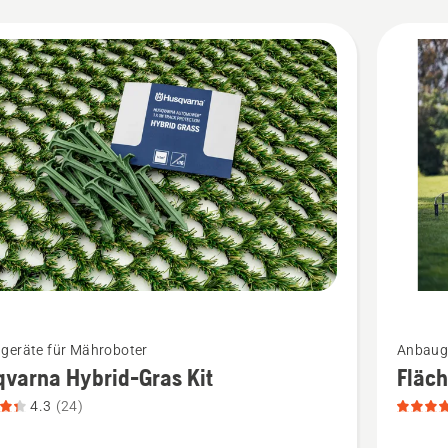
kte
Mehr
geräte für Mähroboter
Anbauge
Details
varna Hybrid-Gras Kit
Fläc
zu
4.3
(24)
rna
Flächen