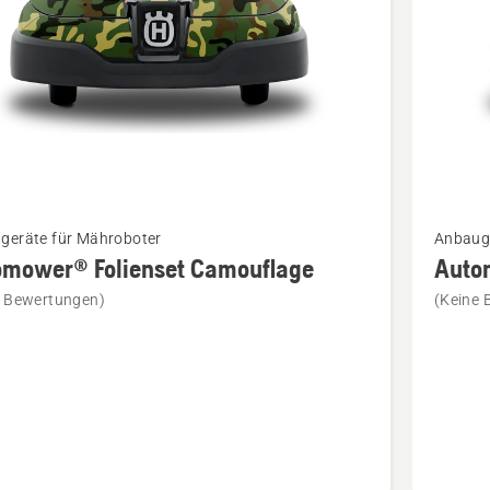
Mehr
geräte für Mähroboter
Anbauge
Details
omower® Folienset Camouflage
Auto
zu
e Bewertungen)
(Keine 
ower®
Automo
et
Foliense
lage
Geo-
en
Map
anzeige