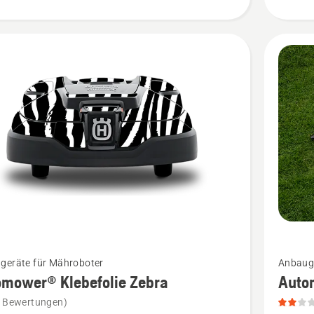
Mehr
geräte für Mähroboter
Anbauge
Details
omower® Klebefolie Zebra
Auto
zu
e Bewertungen)
ower®
Automo