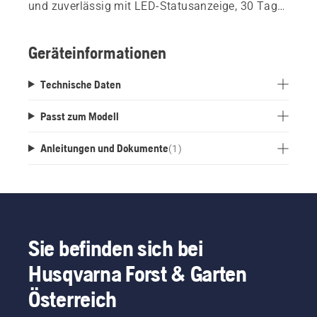
und zuverlässig mit LED-Statusanzeige, 30 Tage
Betriebsdauer mit einer einzigen USB-Aufladung
und einfacher Aufbewahrung.
Geräteinformationen
Kompatibel mit kabelgebundenen Mähern ab
Technische Daten
Modelljahr 2016.
Systemvoraussetzungen: Automower®-Firmware
Passt zum Modell
Modelljahr 2022.
Anleitungen und Dokumente
(
1
)
Sie befinden sich bei
Husqvarna Forst & Garten
Österreich