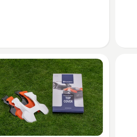
Zebra
anzeige
en