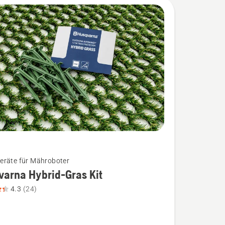
räte für Mähroboter
arna Hybrid-Gras Kit
4.3
(24)
na