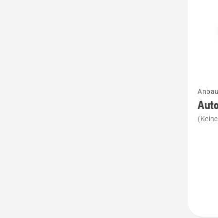
Mehr
Anbau
Details
Aut
zu
(Kein
Autom
Foliens
Blumen
anzeig