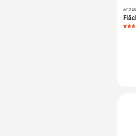
Mehr
Anbau
Details
Flä
zu
Fläche
Kit
anzeige
Produk
4.4
von
5