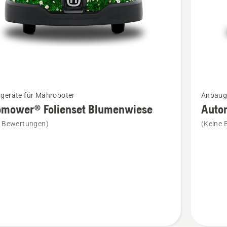
Mehr
geräte für Mähroboter
Anbauge
Details
omower® Folienset Blumenwiese
Auto
zu
e Bewertungen)
(Keine 
ower®
Automo
et
Foliense
wiese
Camoufl
en
anzeige