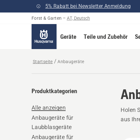
5% Rabatt bei Newsletter Anmeldung
Forst & Garten
–
AT, Deutsch
Geräte
Teile und Zubehör
S
Startseite
Anbaugeräte
Anb
Produktkategorien
Alle anzeigen
Holen 
Anbaugeräte für
aus Ih
Laubblasgeräte
Anbaugeräte für