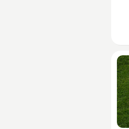
Geo-
Map
anzeig