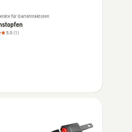
räte für Gartentraktoren
hstopfen
5.0
(1)
opfen
,
bewertung