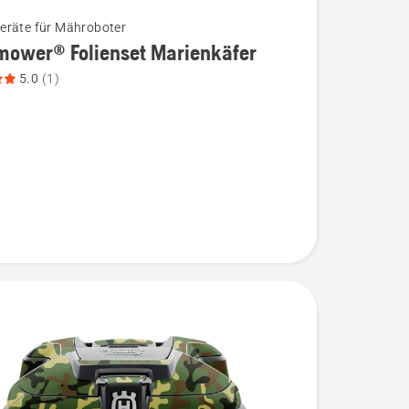
räte für Mähroboter
mower® Folienset Marienkäfer
5.0
(1)
wer®
t
äfer
,
bewertung