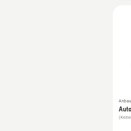
Mehr
Anbau
Details
Aut
zu
(Kein
Autom
Foliens