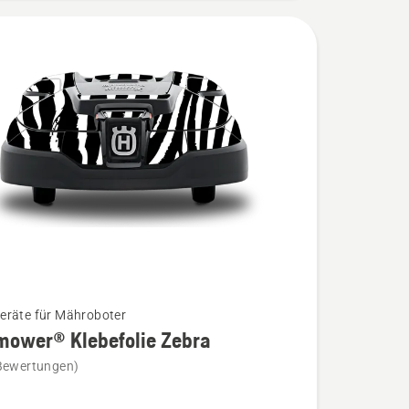
räte für Mähroboter
mower® Klebefolie Zebra
Bewertungen)
wer®
ie