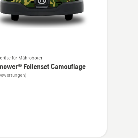
räte für Mähroboter
mower® Folienset Camouflage
Bewertungen)
wer®
t
age
n