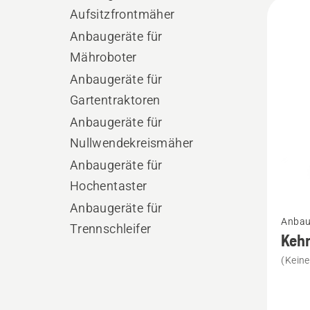
Alle
Aufsitzfrontmäher
Produ
Anbaugeräte für
Mähroboter
Anbaugeräte für
Gartentraktoren
Anbaugeräte für
Nullwendekreismäher
Anbaugeräte für
Hochentaster
Mehr
Anbaugeräte für
Anbau
Details
Trennschleifer
Kehr
zu
(Kein
Kehrbü
anzeig