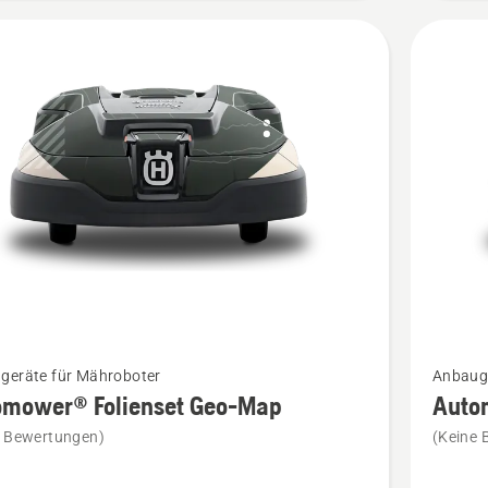
Mehr
geräte für Mähroboter
Anbauge
Details
omower® Folienset Geo-Map
Auto
zu
e Bewertungen)
(Keine 
ower®
Automo
et
Klebefol