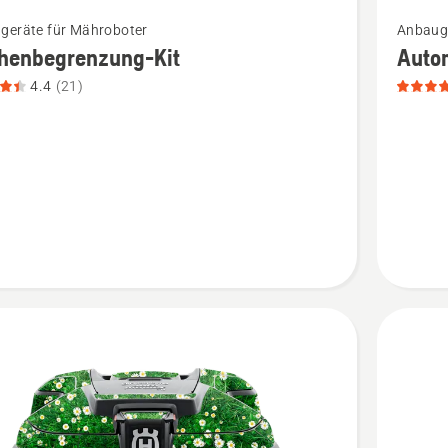
Mehr
geräte für Mähroboter
Anbauge
Details
chenbegrenzung-Kit
Auto
zu
4.4
(21)
nbegrenzung-
Automo
Foliense
n,
Marienk
tbewertung
anzeigen
Produkt
5
von
5