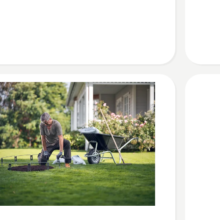
Gras
Kit
anzeigen
Produkt
4.3
von
5