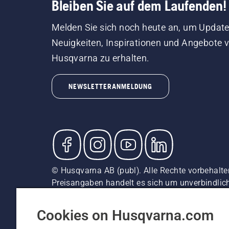
Bleiben Sie auf dem Laufenden!
Melden Sie sich noch heute an, um Update
Neuigkeiten, Inspirationen und Angebote 
Husqvarna zu erhalten.
NEWSLETTERANMELDUNG
© Husqvarna AB (publ). Alle Rechte vorbehalten
Preisangaben handelt es sich um unverbindliche
unverbindliche Preisempfehlungen (inkl. MwSt),
Cookie-Richtlinie
Nutzungsbedingungen
AGBs
Date
Cookies on Husqvarna.com