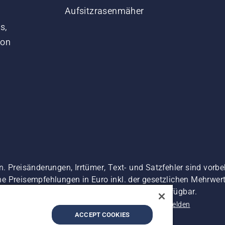
Aufsitzrasenmäher
s,
von
. Preisänderungen, Irrtümer, Text- und Satzfehler sind vorbe
 Preisempfehlungen in Euro inkl. der gesetzlichen Mehrwerts
 es sei denn sie sind für den direkten Kauf verfügbar.
nschutzerklärung
Impressum
Vermutete Verstöße melden
ACCEPT COOKIES