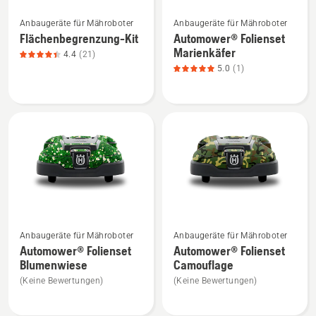
Mehr
Mehr
Anbaugeräte für Mähroboter
Anbaugeräte für Mähroboter
Details
Details
Flächenbegrenzung-Kit
Automower® Folienset
zu
zu
Marienkäfer
4.4
(21)
Flächenbegrenzung-
Automower®
5.0
(1)
Kit
Folienset
anzeigen,
Marienkäfer
Produktbewertung
anzeigen,
4.4
Produktbewertung
von
5
5
von
5
Mehr
Mehr
Anbaugeräte für Mähroboter
Anbaugeräte für Mähroboter
Details
Details
Automower® Folienset
Automower® Folienset
zu
zu
Blumenwiese
Camouflage
Automower®
Automower®
(Keine Bewertungen)
(Keine Bewertungen)
Folienset
Folienset
Blumenwiese
Camouflage