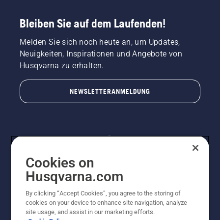
Bleiben Sie auf dem Laufenden!
Melden Sie sich noch heute an, um Updates,
Neuigkeiten, Inspirationen und Angebote von
Husqvarna zu erhalten.
NEWSLETTERANMELDUNG
Cookies on
Husqvarna.com
By clicking “Accept Cookies”, you agree to the storing of
© Husqvarna AB (publ). Alle Rechte vorbehalten.
cookies on your device to enhance site navigation, analyze
Preisänderungen, Irrtümer, Text- und Satzfehler sind
site usage, and assist in our marketing efforts.
vorbehalten. Bei den Preisangaben handelt es sich um