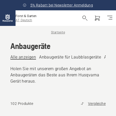
5% Rabatt bei Newsletter Anmeldung
Forst & Garten
AT, Deutsch
Startseite
Anbaugeräte
Alle anzeigen
Anbaugeräte für Laubblasgeräte
Anbau
Holen Sie mit unserem großen Angebot an
Anbaugeräten das Beste aus Ihrem Husqvarna
Gerät heraus.
102 Produkte
Vergleiche