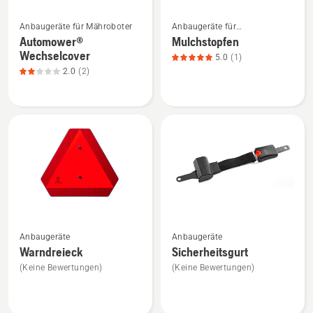
Mehr
Mehr
Anbaugeräte für Mähroboter
Anbaugeräte für
Details
Details
Gartentraktoren
Automower®
Mulchstopfen
zu
zu
Wechselcover
5.0
(1)
Automower®
Mulchstopfen
2.0
(2)
Wechselcover
anzeigen,
anzeigen,
Produktbewertung
Produktbewertung
5
2
von
von
5
5
Mehr
Mehr
Anbaugeräte
Anbaugeräte
Details
Details
Warndreieck
Sicherheitsgurt
zu
zu
(Keine Bewertungen)
(Keine Bewertungen)
Warndreieck
Sicherheitsgurt
anzeigen
anzeigen