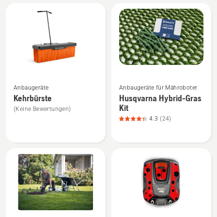
Alle
Produkte
Mehr
Mehr
Anbaugeräte
Anbaugeräte für Mähroboter
Details
Details
Kehrbürste
Husqvarna Hybrid-Gras
zu
zu
Kit
(Keine Bewertungen)
Kehrbürste
Husqvarna
4.3
(24)
anzeigen
Hybrid-
Gras
Kit
anzeigen,
Produktbewertung
4.3
von
5