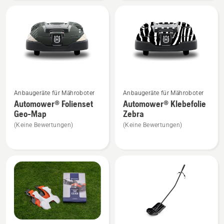
anzeigen
anzeigen
Mehr
Mehr
Anbaugeräte für Mähroboter
Anbaugeräte für Mähroboter
Details
Details
Automower® Folienset
Automower® Klebefolie
zu
zu
Geo-Map
Zebra
Automower®
Automower®
(Keine Bewertungen)
(Keine Bewertungen)
Folienset
Klebefolie
Geo-
Zebra
Map
anzeigen
anzeigen