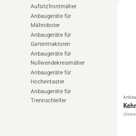
Alle
Aufsitzfrontmäher
Produ
Anbaugeräte für
Mähroboter
Anbaugeräte für
Gartentraktoren
Anbaugeräte für
Nullwendekreismäher
Anbaugeräte für
Hochentaster
Mehr
Anbaugeräte für
Anbau
Details
Trennschleifer
Kehr
zu
(Kein
Kehrbü
anzeig