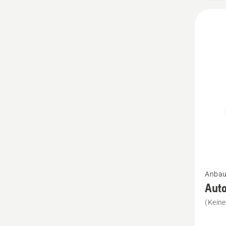
Mehr
Anbau
Details
Aut
zu
(Kein
Autom
Foliens