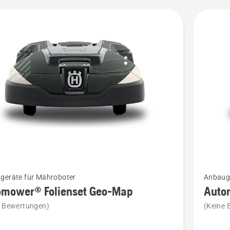
Mehr
geräte für Mähroboter
Anbauge
Details
omower® Folienset Geo-Map
Auto
zu
e Bewertungen)
(Keine 
ower®
Automo
et
Klebefol