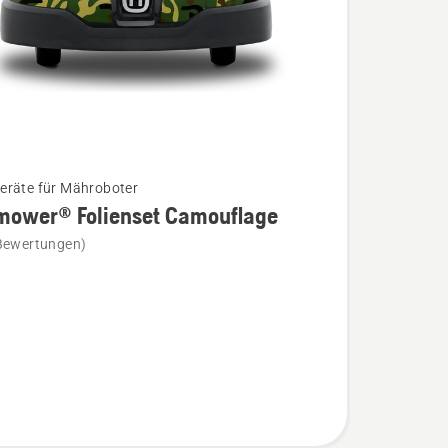
räte für Mähroboter
mower® Folienset Camouflage
Bewertungen)
wer®
t
age
n