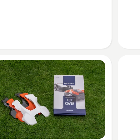
Zebra
anzeige
en