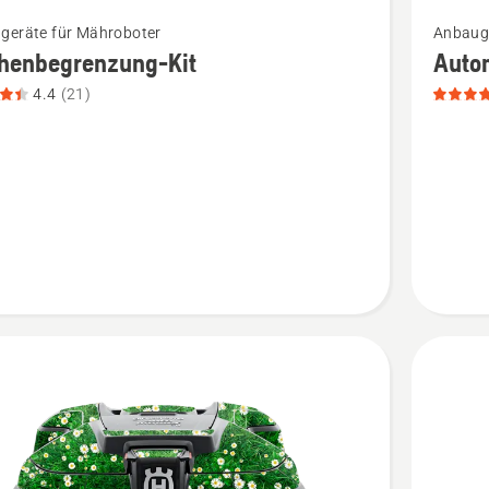
Mehr
geräte für Mähroboter
Anbauge
Details
chenbegrenzung-Kit
Auto
zu
4.4
(21)
nbegrenzung-
Automo
Foliense
n,
Marienk
tbewertung
anzeigen
Produkt
5
von
5