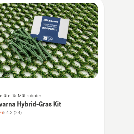
räte für Mähroboter
arna Hybrid-Gras Kit
4.3
(24)
na