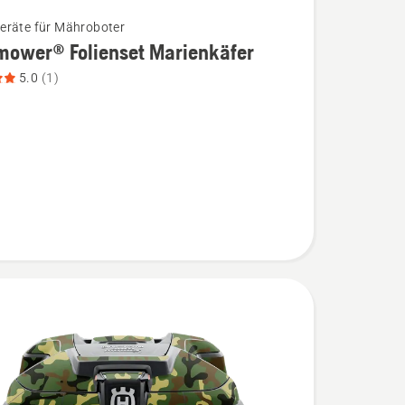
räte für Mähroboter
mower® Folienset Marienkäfer
5.0
(1)
wer®
t
äfer
,
bewertung