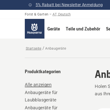
5% Rabatt bei Newsletter Anmeldung
Forst & Garten
–
AT, Deutsch
Geräte
Teile und Zubehör
S
Startseite
Anbaugeräte
Anb
Produktkategorien
Alle anzeigen
Holen 
Anbaugeräte für
aus Ih
Laubblasgeräte
Anbaugeräte für