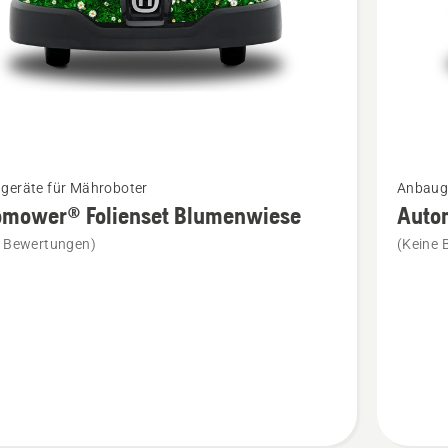
Mehr
geräte für Mähroboter
Anbauge
Details
omower® Folienset Blumenwiese
Auto
zu
e Bewertungen)
(Keine 
ower®
Automo
et
Foliense
wiese
Camoufl
en
anzeige