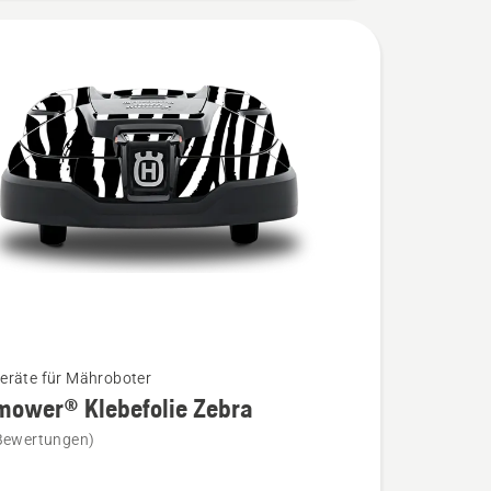
räte für Mähroboter
mower® Klebefolie Zebra
Bewertungen)
wer®
ie