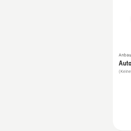
Mehr
Anbau
Details
Aut
zu
(Kein
Autom
Foliens
Blumen
anzeig