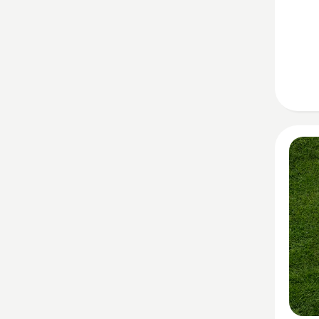
Geo-
Map
anzeig