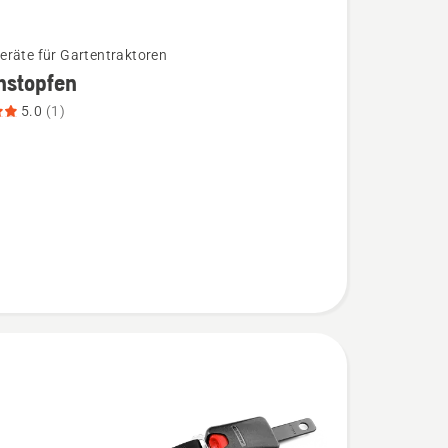
räte für Gartentraktoren
hstopfen
5.0
(1)
opfen
,
bewertung