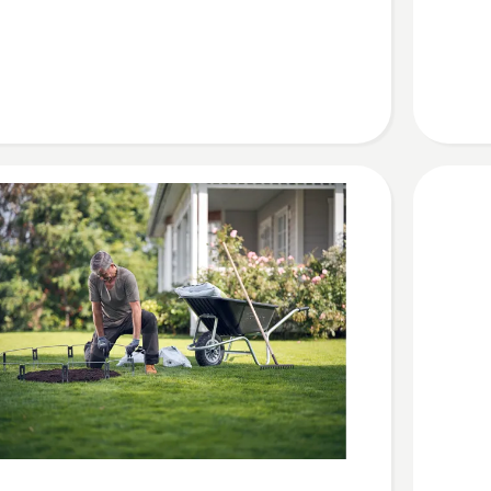
Gras
Kit
anzeigen
Produkt
4.3
von
5