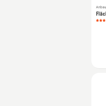
Mehr
Anbau
Details
Flä
zu
Fläche
Kit
anzeige
Produk
4.4
von
5