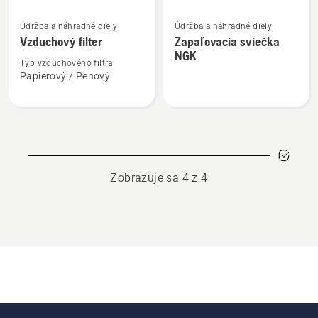
Zobraziť
Zobraziť
Údržba a náhradné diely
Údržba a náhradné diely
viac
viac
Vzduchový filter
Zapaľovacia sviečka
podrobností
podrobností
NGK
o
o
Typ vzduchového filtra
Papierový / Penový
Vzduchový
Zapaľovacia
filter
sviečka
NGK
Zobrazuje sa 4 z 4