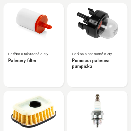
Všetky
výrobky
Zobraziť
Zobraziť
Údržba a náhradné diely
Údržba a náhradné diely
viac
viac
Palivový filter
Pomocná palivová
podrobností
podrobností
pumpička
o
o
Palivový
Pomocná
filter
palivová
pumpička