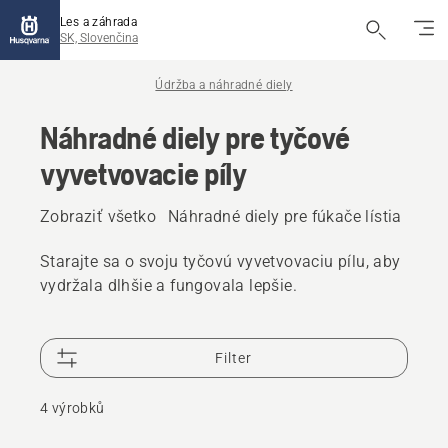
Les a záhrada
SK, Slovenčina
Údržba a náhradné diely
Náhradné diely pre tyčové
vyvetvovacie píly
Zobraziť všetko
Náhradné diely pre fúkače lístia
Náhr
Starajte sa o svoju tyčovú vyvetvovaciu pílu, aby
vydržala dlhšie a fungovala lepšie.
Filter
4 výrobků