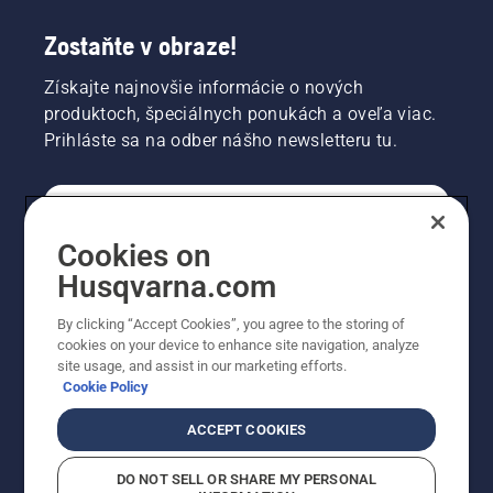
Zostaňte v obraze!
Získajte najnovšie informácie o nových
produktoch, špeciálnych ponukách a oveľa viac.
Prihláste sa na odber nášho newsletteru tu.
REGISTRÁCIA NA ODBER NEWSLETTERU
Cookies on
Husqvarna.com
PROFESIONÁLNE
By clicking “Accept Cookies”, you agree to the storing of
cookies on your device to enhance site navigation, analyze
site usage, and assist in our marketing efforts.
Cookie Policy
ACCEPT COOKIES
DO NOT SELL OR SHARE MY PERSONAL