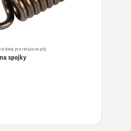
é diely pre reťazové píly
na spojky
ostí