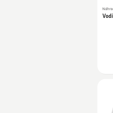
Zobrazi
Náhrad
viac
Vodi
podrob
o
Vodiac
ozuben
koliesk