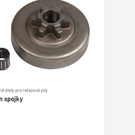
é diely pre reťazové píly
n spojky
ostí