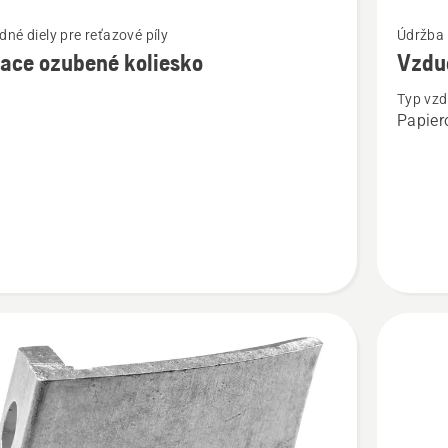
ť
Zobraziť
né diely pre reťazové píly
Údržba 
viac
ace ozubené koliesko
Vzduc
ností
podrobn
Typ vzd
o
Papier
e
Vzducho
é
filter
o