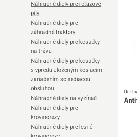
Náhradné diely pre reťazové
výro
píly
Náhradné diely pre
záhradné traktory
Náhradné diely pre kosačky
na trávu
Náhradné diely pre kosačky
s vpredu uloženým kosiacim
zariadením so sediacou
Zobrazi
obsluhou
Údržba
viac
Náhradné diely na vyžínač
Anti
podrob
Náhradné diely pre
o
krovinorezy
Antivib
Náhradné diely pre lesné
prvok
krovinorezy