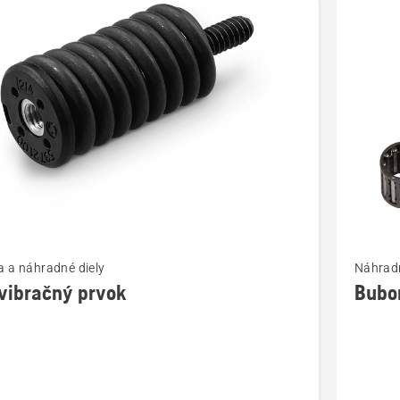
bky
ť
Zobraziť
 a náhradné diely
Náhradn
viac
vibračný prvok
Bubo
ností
podrobn
o
račný
Bubon
spojky