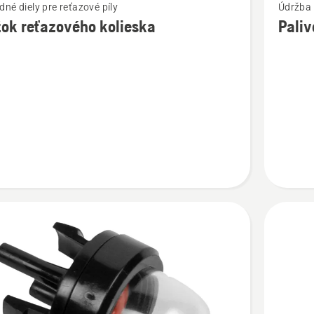
né diely pre reťazové píly
Údržba 
viac
ok reťazového kolieska
Paliv
ností
podrobn
o
Palivový
vého
filter
a