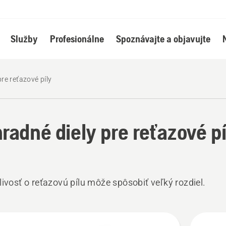
Služby
Profesionálne
Spoznávajte a objavujte
re reťazové píly
radné diely pre reťazové pí
livosť o reťazovú pílu môže spôsobiť veľký rozdiel.
ky