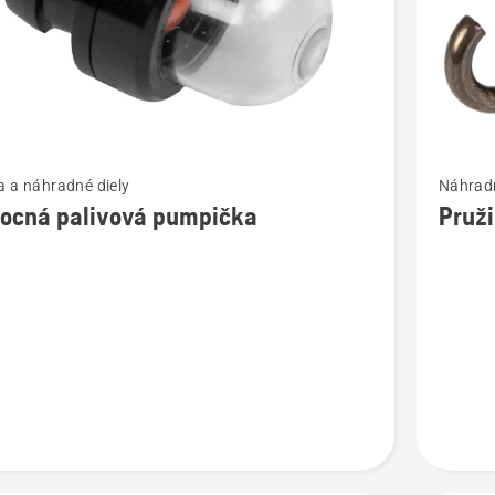
ť
Zobraziť
 a náhradné diely
Náhradn
viac
ocná palivová pumpička
Pruži
ností
podrobn
o
ná
Pružina
á
spojky
ka