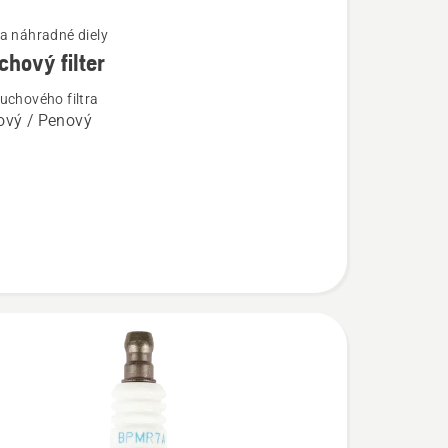
a náhradné diely
hový filter
ostí
uchového filtra
ový / Penový
vý