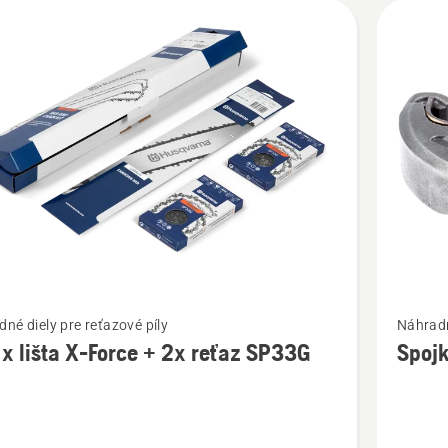
ť
Zobraziť
né diely pre reťazové píly
Náhradn
viac
1x lišta X-Force + 2x reťaz SP33G
Spoj
ností
podrobn
o
Spojka