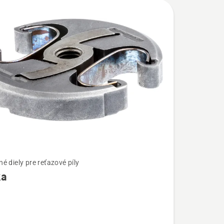
é diely pre reťazové píly
ka
ostí