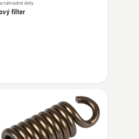
a náhradné diely
ový filter
ostí