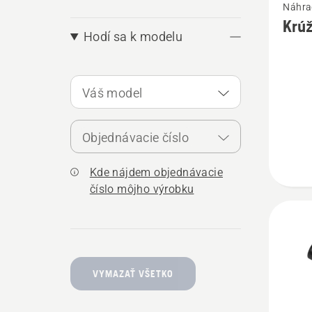
Náhrad
viac
Krúž
podrob
Hodí sa k modelu
o
Krúžok
Váš model
reťazo
koliesk
Objednávacie číslo
Kde nájdem objednávacie
číslo môjho výrobku
VYMAZAŤ VŠETKO