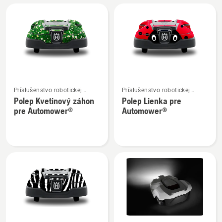
pre
pre
Automower®
Automower®
Zobraziť
Zobraziť
Príslušenstvo robotickej
Príslušenstvo robotickej
viac
viac
kosačky
kosačky
Polep Kvetinový záhon
Polep Lienka pre
podrobností
podrobností
pre Automower®
Automower®
o
o
Polep
Polep
Kvetinový
Lienka
záhon
pre
pre
Automower®
Automower®