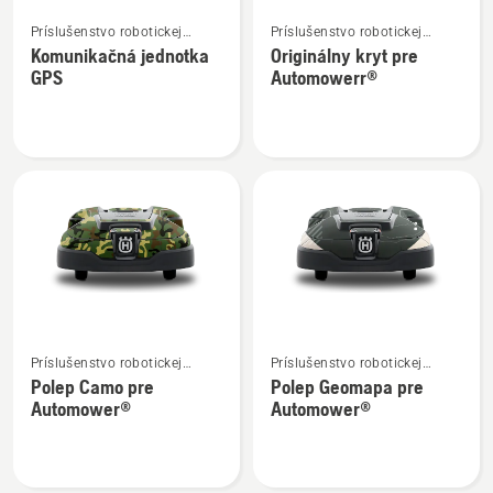
Zobraziť
Zobraziť
Príslušenstvo robotickej
Príslušenstvo robotickej
viac
viac
kosačky
kosačky
Komunikačná jednotka
Originálny kryt pre
podrobností
podrobností
GPS
Automowerr®
o
o
Komunikačná
Originálny
jednotka
kryt
GPS
pre
Automowerr®
Zobraziť
Zobraziť
Príslušenstvo robotickej
Príslušenstvo robotickej
viac
viac
kosačky
kosačky
Polep Camo pre
Polep Geomapa pre
podrobností
podrobností
Automower®
Automower®
o
o
Polep
Polep
Camo
Geomapa