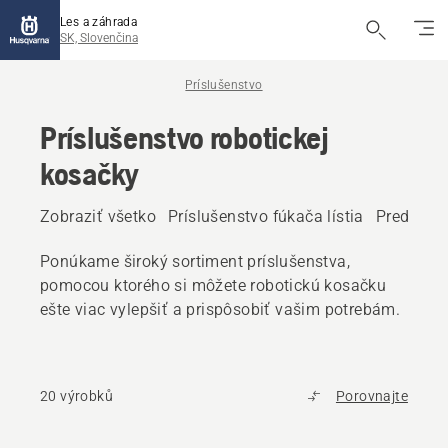
Les a záhrada
SK, Slovenčina
Príslušenstvo
Príslušenstvo robotickej
kosačky
Zobraziť všetko
Príslušenstvo fúkača lístia
Predné pr
Ponúkame široký sortiment príslušenstva,
pomocou ktorého si môžete robotickú kosačku
ešte viac vylepšiť a prispôsobiť vašim potrebám.
20 výrobků
Porovnajte