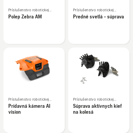
Zobraziť
Zobraziť
Príslušenstvo robotickej
Príslušenstvo robotickej
viac
viac
kosačky
kosačky
Polep Zebra AM
Predné svetlá - súprava
podrobností
podrobností
o
o
Polep
Predné
Zebra
svetlá
AM
-
súprava
Zobraziť
Zobraziť
Príslušenstvo robotickej
Príslušenstvo robotickej
viac
viac
kosačky
kosačky
Prídavná kámera AI
Súprava aktívnych kief
podrobností
podrobností
vision
na kolesá
o
o
Prídavná
Súprava
kámera
aktívnych