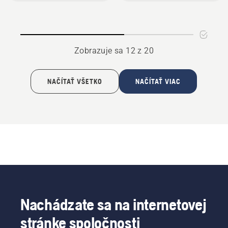
AI
kief
vision
na
kolesá
Zobrazuje sa 12 z 20
NAČÍTAŤ VŠETKO
NAČÍTAŤ VIAC
Nachádzate sa na internetovej
stránke spoločnosti