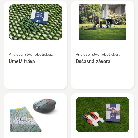
Všetky
výrobky
Zobraziť
Zobraziť
Príslušenstvo robotickej
Príslušenstvo robotickej
viac
viac
kosačky
kosačky
Umelá tráva
Dočasná závora
podrobností
podrobností
o
o
Umelá
Dočasná
tráva
závora