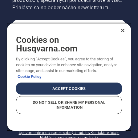
produktoch, špeciálnych ponukách a oveľa viac.
Prihláste sa na odber nášho newsletteru tu.
REGISTRÁCIA NA ODBER NEWSLETTERU
Cookies on
Husqvarna.com
PROFESIONÁLNE
By clicking “Accept Cookies”, you agree to the storing of
cookies on your device to enhance site navigation, analyze
site usage, and assist in our marketing efforts.
Cookie Policy
ACCEPT COOKIES
DO NOT SELL OR SHARE MY PERSONAL
INFORMATION
© Husqvarna AB (publ). Všetky práva vyhradené.
Zobrazené ceny sú odporúčané predajné ceny s DPH.
Zásady pre súbory cookie
Podmienky používania
Upozornenie o ochrane osobných údajov
Kontaktné údaje
Nahláste podozrenie z porušenia