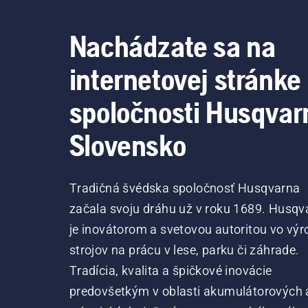
Nachádzate sa na
internetovej stránke
spoločnosti Husqvar
Slovensko
Tradičná švédska spoločnosť Husqvarna
začala svoju dráhu už v roku 1689. Husqv
je inovátorom a svetovou autoritou vo výr
strojov na prácu v lese, parku či záhrade.
Tradícia, kvalita a špičkové inovácie
predovšetkým v oblasti akumulátorových 