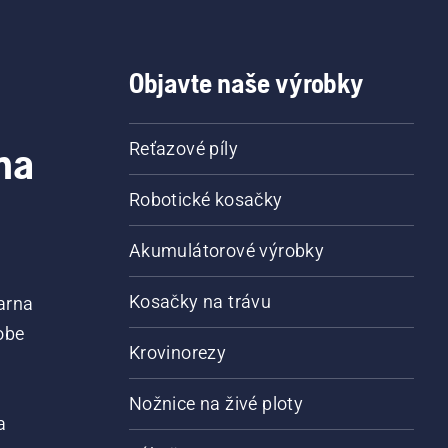
Objavte naše výrobky
na
Reťazové píly
Robotické kosačky
Akumulátorové výrobky
Kosačky na trávu
arna
obe
Krovinorezy
Nožnice na živé ploty
a