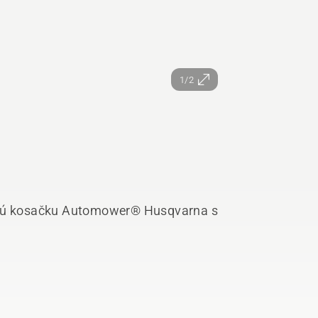
1/2
ickú kosačku Automower® Husqvarna s