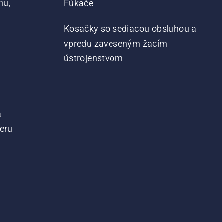
nu,
Fúkače
Kosačky so sediacou obsluhou a
vpredu zaveseným žacím
ústrojenstvom
a
teru