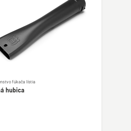
nstvo fúkača lístia
há hubica
ostí