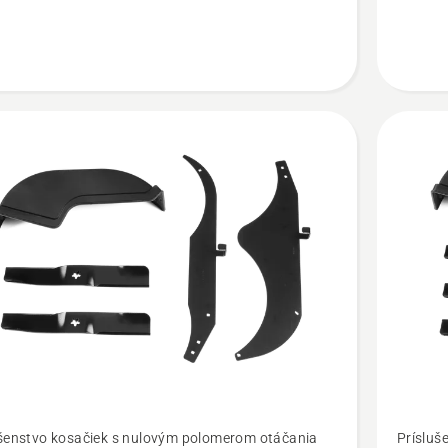
ť
Zobraziť
ušenstvo kosačiek s nulovým polomerom otáčania
Prísluš
viac