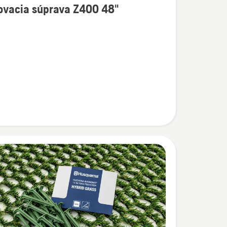
ovacia súprava Z400 48"
ostí
cia