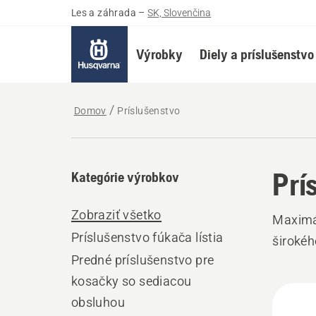
Les a záhrada
–
SK, Slovenčina
Výrobky
Diely a príslušenstvo
Domov
Príslušenstvo
Prí
Kategórie výrobkov
Zobraziť všetko
Maximá
Príslušenstvo fúkača lístia
širokéh
Predné príslušenstvo pre
kosačky so sediacou
Všet
obsluhou