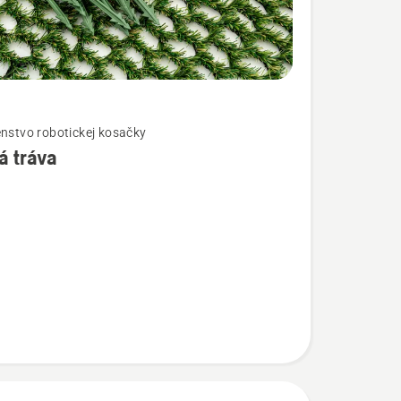
enstvo robotickej kosačky
á tráva
ostí