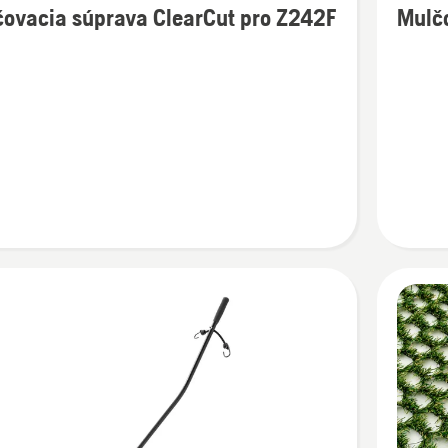
ovacia súprava ClearCut pro Z242F
Mulč
ností
podrobn
o
acia
Mulčova
a
súprava
ut
Z400
48"