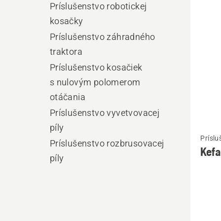
výro
Príslušenstvo robotickej
kosačky
Príslušenstvo záhradného
traktora
Príslušenstvo kosačiek
s nulovým polomerom
otáčania
Príslušenstvo vyvetvovacej
píly
Zobrazi
Príslu
viac
Príslušenstvo rozbrusovacej
Kefa
podrob
píly
o
Kefa
základ
-