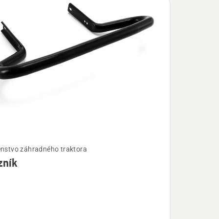
enstvo záhradného traktora
zník
ostí
k