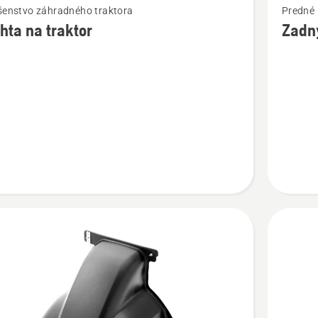
ušenstvo záhradného traktora
Predné 
viac
hta na traktor
Zadn
ností
podrobn
o
a
Zadný
ochrann
plech