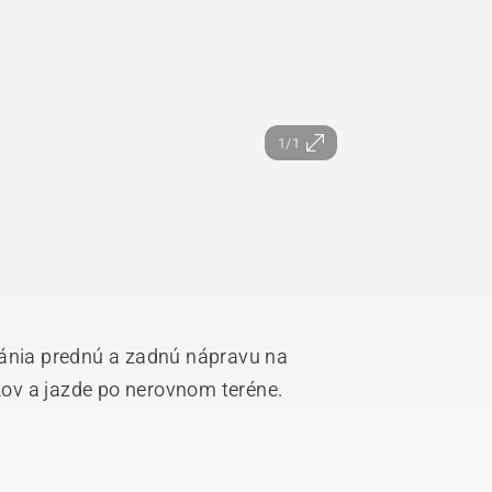
1/1
ránia prednú a zadnú nápravu na
ov a jazde po nerovnom teréne.