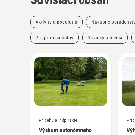
Aktivity a podujatia
Nákupné poradenst
Pre profesionálov
Novinky a médiá
Príbehy a inšpirácie
Príb
Výskum autonómneho
Vý