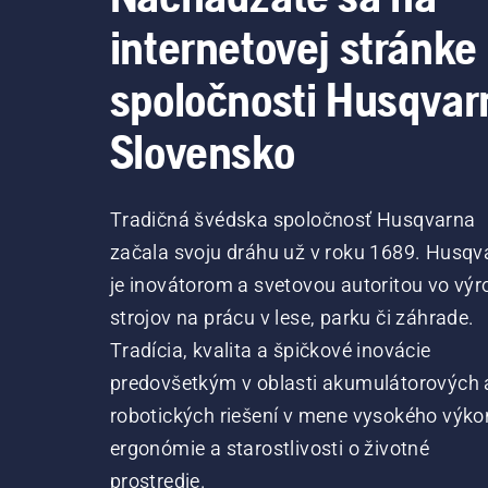
internetovej stránke
spoločnosti Husqvar
Slovensko
Tradičná švédska spoločnosť Husqvarna
začala svoju dráhu už v roku 1689. Husqv
je inovátorom a svetovou autoritou vo výr
strojov na prácu v lese, parku či záhrade.
Tradícia, kvalita a špičkové inovácie
predovšetkým v oblasti akumulátorových 
robotických riešení v mene vysokého výko
ergonómie a starostlivosti o životné
prostredie.