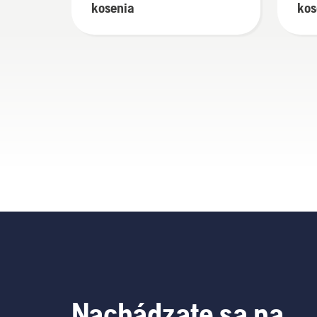
kosenia
kos
zel
Nachádzate sa na