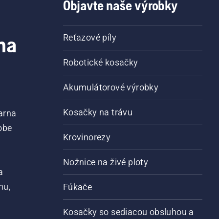
Objavte naše výrobky
na
Reťazové píly
Robotické kosačky
Akumulátorové výrobky
Kosačky na trávu
arna
obe
Krovinorezy
Nožnice na živé ploty
a
nu,
Fúkače
Kosačky so sediacou obsluhou a