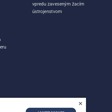
vpredu zaveseným žacím
ústrojenstvom
a
teru