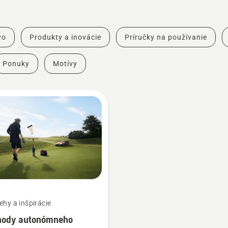
vo
Produkty a inovácie
Príručky na používanie
Ponuky
Motívy
ehy a inšpirácie
hody autonómneho