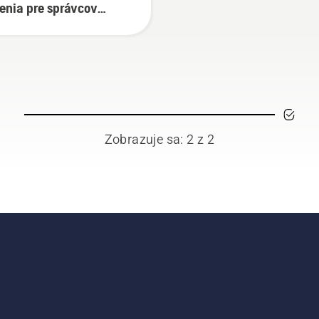
enia pre správcov
ene
Zobrazuje sa: 2 z 2