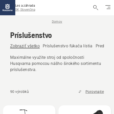
Les a záhrada
SK, Slovenčina
Domov
Príslušenstvo
Zobraziť všetko
Príslušenstvo fúkača lístia
Predné pr
Maximálne využite stroj od spoločnosti
Husqvarna pomocou nášho širokého sortimentu
príslušenstva.
90 výrobků
Porovnajte
Všetky