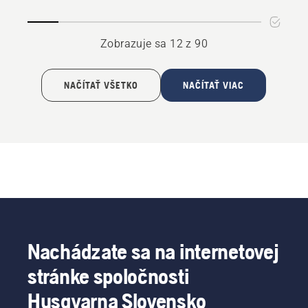
a
CTH
Zobrazuje sa 12 z 90
NAČÍTAŤ VŠETKO
NAČÍTAŤ VIAC
Nachádzate sa na internetovej
stránke spoločnosti
Husqvarna Slovensko