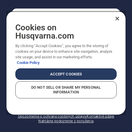
REGISTRÁCIA NA ODBER NEWSLETTERU
Cookies on
Husqvarna.com
PROFESIONÁLNE
By clicking “Accept Cookies”, you agree to the storing of
cookies on your device to enhance site navigation, analyze
site usage, and assist in our marketing efforts.
Cookie Policy
ACCEPT COOKIES
DO NOT SELL OR SHARE MY PERSONAL
INFORMATION
© Husqvarna AB (publ). Všetky práva vyhradené.
Zobrazené ceny sú odporúčané predajné ceny s DPH.
Zásady pre súbory cookie
Podmienky používania
Upozornenie o ochrane osobných údajov
Kontaktné údaje
Nahláste podozrenie z porušenia