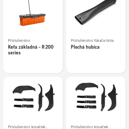
výrobky
Zobraziť
Zobraziť
Príslušenstvo
Príslušenstvo fúkača lístia
viac
viac
Kefa základná - R 200
Plochá hubica
podrobností
podrobností
series
o
o
Kefa
Plochá
základná
hubica
-
R 200
series
Zobraziť
Zobraziť
Príslušenstvo kosačiek
Príslušenstvo kosačiek
viac
viac