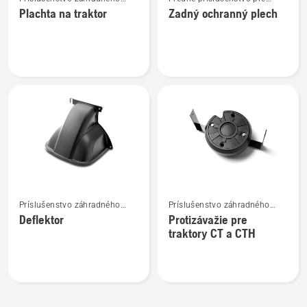
viac
viac
traktora
kosačky so sediacou
Plachta na traktor
Zadný ochranný plech
podrobností
podrobností
obsluhou
o
o
Plachta
Zadný
na
ochranný
traktor
plech
Zobraziť
Zobraziť
Príslušenstvo záhradného
Príslušenstvo záhradného
viac
viac
traktora
traktora
Deflektor
Protizávažie pre
podrobností
podrobností
traktory CT a CTH
o
o
Deflektor
Protizávažie
pre
traktory
CT