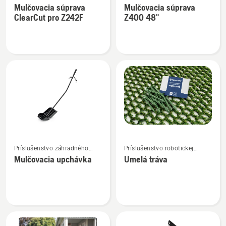
s nulovým polomerom
s nulovým polomerom
Mulčovacia súprava
Mulčovacia súprava
podrobností
podrobností
otáčania
otáčania
ClearCut pro Z242F
Z400 48"
o
o
Mulčovacia
Mulčovacia
súprava
súprava
ClearCut
Z400
pro
48"
Z242F
Zobraziť
Zobraziť
Príslušenstvo záhradného
Príslušenstvo robotickej
viac
viac
traktora
kosačky
Mulčovacia upchávka
Umelá tráva
podrobností
podrobností
o
o
Mulčovacia
Umelá
upchávka
tráva