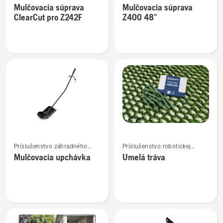
s nulovým polomerom
s nulovým polomerom
Mulčovacia súprava
Mulčovacia súprava
podrobností
podrobností
otáčania
otáčania
ClearCut pro Z242F
Z400 48"
o
o
Mulčovacia
Mulčovacia
súprava
súprava
ClearCut
Z400
pro
48"
Z242F
Zobraziť
Zobraziť
Príslušenstvo záhradného
Príslušenstvo robotickej
viac
viac
traktora
kosačky
Mulčovacia upchávka
Umelá tráva
podrobností
podrobností
o
o
Mulčovacia
Umelá
upchávka
tráva