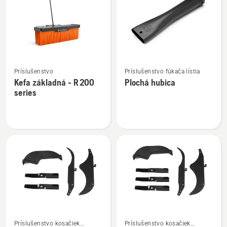
výrobky
Zobraziť
Zobraziť
Príslušenstvo
Príslušenstvo fúkača lístia
viac
viac
Kefa základná - R 200
Plochá hubica
podrobností
podrobností
series
o
o
Kefa
Plochá
základná
hubica
-
R 200
series
Zobraziť
Zobraziť
Príslušenstvo kosačiek
Príslušenstvo kosačiek
viac
viac