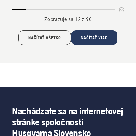
a
CTH
Zobrazuje sa 12 z 90
NAČÍTAŤ VŠETKO
NAČÍTAŤ VIAC
Nachádzate sa na internetovej
stránke spoločnosti
Husqvarna Slovensko