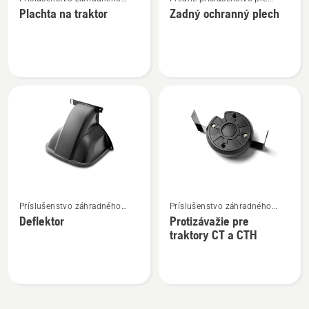
viac
viac
traktora
kosačky so sediacou
Plachta na traktor
Zadný ochranný plech
podrobností
podrobností
obsluhou
o
o
Plachta
Zadný
na
ochranný
traktor
plech
Zobraziť
Zobraziť
Príslušenstvo záhradného
Príslušenstvo záhradného
viac
viac
traktora
traktora
Deflektor
Protizávažie pre
podrobností
podrobností
traktory CT a CTH
o
o
Deflektor
Protizávažie
pre
traktory
CT