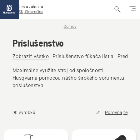
Les a záhrada
SK, Slovenčina
Domov
Príslušenstvo
Zobraziť všetko
Príslušenstvo fúkača lístia
Predné pr
Maximálne využite stroj od spoločnosti
Husqvarna pomocou nášho širokého sortimentu
príslušenstva.
90 výrobků
Porovnajte
Všetky