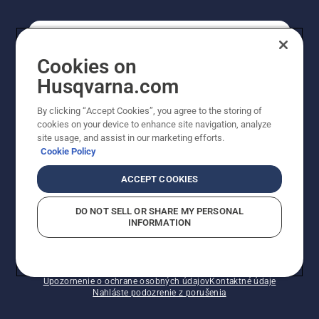
REGISTRÁCIA NA ODBER NEWSLETTERU
Cookies on
Husqvarna.com
PROFESIONÁLNE
By clicking “Accept Cookies”, you agree to the storing of
cookies on your device to enhance site navigation, analyze
site usage, and assist in our marketing efforts.
Cookie Policy
ACCEPT COOKIES
DO NOT SELL OR SHARE MY PERSONAL
INFORMATION
© Husqvarna AB (publ). Všetky práva vyhradené.
Zobrazené ceny sú odporúčané predajné ceny s DPH.
Zásady pre súbory cookie
Podmienky používania
Upozornenie o ochrane osobných údajov
Kontaktné údaje
Nahláste podozrenie z porušenia