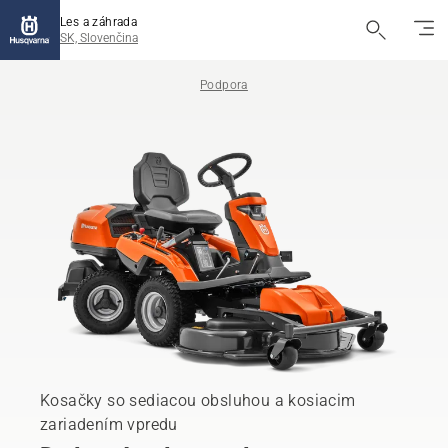
Les a záhrada
SK, Slovenčina
Podpora
Kosačky so sediacou obsluhou a kosiacim
zariadením vpredu