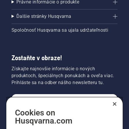
Právne informácie o produkte
Ďalšie stránky Husqvarna
Spoločnosť Husqvarna sa ujala udržateľnosti
Zostaňte v obraze!
Získajte najnovšie informácie o nových
produktoch, špeciálnych ponukách a oveľa viac.
Prihláste sa na odber nášho newsletteru tu.
REGISTRÁCIA NA ODBER NEWSLETTERU
Cookies on
Husqvarna.com
PROFESIONÁLNE