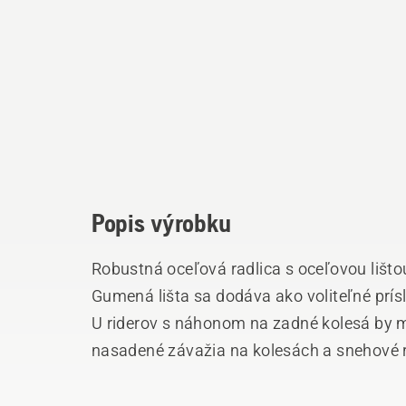
Popis výrobku
Robustná oceľová radlica s oceľovou lišto
Gumená lišta sa dodáva ako voliteľné prí
U riderov s náhonom na zadné kolesá by mal
nasadené závažia na kolesách a snehové r
reťaze nepoužívajte u riderov AWD s náho