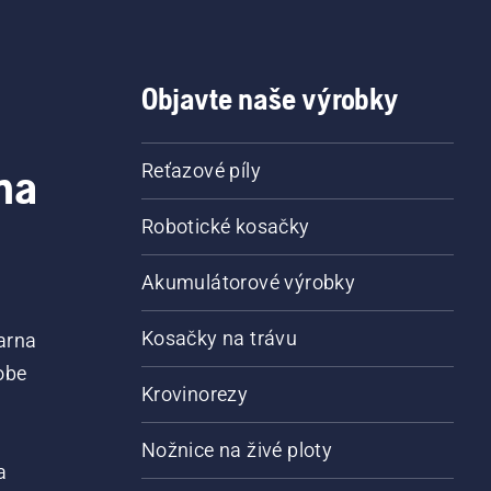
Objavte naše výrobky
na
Reťazové píly
Robotické kosačky
Akumulátorové výrobky
Kosačky na trávu
arna
obe
Krovinorezy
Nožnice na živé ploty
a