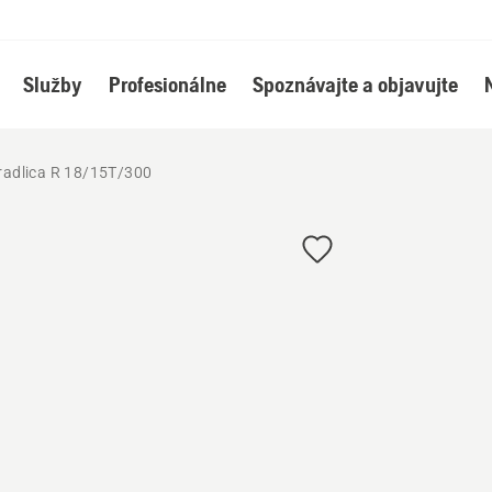
Služby
Profesionálne
Spoznávajte a objavujte
radlica R 18/15T/300