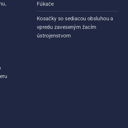
nu,
Fúkače
Kosačky so sediacou obsluhou a
vpredu zaveseným žacím
ústrojenstvom
a
teru