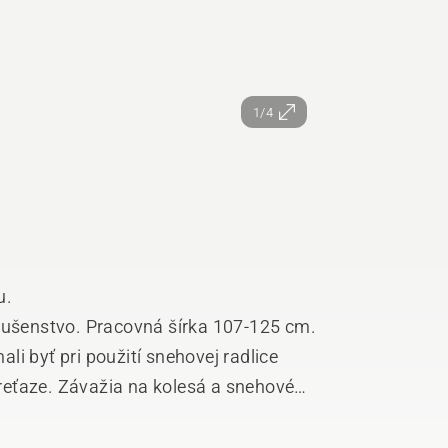
1/4
u.
slušenstvo. Pracovná šírka 107-125 cm.
i byť pri použití snehovej radlice
eťaze. Závažia na kolesá a snehové
nom na všetky kolesá.