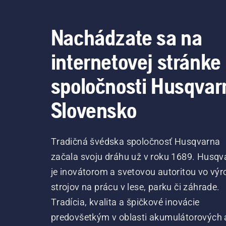
Nachádzate sa na
internetovej stránke
spoločnosti Husqvar
Slovensko
Tradičná švédska spoločnosť Husqvarna
začala svoju dráhu už v roku 1689. Husqv
je inovátorom a svetovou autoritou vo výr
strojov na prácu v lese, parku či záhrade.
Tradícia, kvalita a špičkové inovácie
predovšetkým v oblasti akumulátorových 