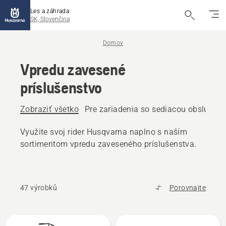
Les a záhrada
SK, Slovenčina
Domov
Vpredu zavesené
príslušenstvo
Zobraziť všetko
Pre zariadenia so sediacou obsluhou
Využite svoj rider Husqvarna naplno s naším
sortimentom vpredu zaveseného príslušenstva.
47 výrobků
Porovnajte
Všetky