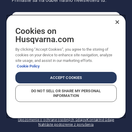
Prihláste sa na odber nášho newsletteru tu.
REGISTRÁCIA NA ODBER NEWSLETTERU
Cookies on
Husqvarna.com
PROFESIONÁLNE
By clicking “Accept Cookies”, you agree to the storing of
cookies on your device to enhance site navigation, analyze
site usage, and assist in our marketing efforts.
Cookie Policy
ACCEPT COOKIES
DO NOT SELL OR SHARE MY PERSONAL
INFORMATION
© Husqvarna AB (publ). Všetky práva vyhradené.
Zobrazené ceny sú odporúčané predajné ceny s DPH.
Zásady pre súbory cookie
Podmienky používania
Upozornenie o ochrane osobných údajov
Kontaktné údaje
Nahláste podozrenie z porušenia