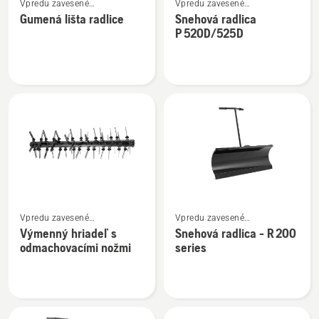
Vpredu zavesené
Vpredu zavesené
viac
viac
príslušenstvo
príslušenstvo
Gumená lišta radlice
Snehová radlica
podrobností
podrobností
P 520D/525D
o
o
Gumená
Snehová
lišta
radlica
radlice
P 520D/525D
Zobraziť
Zobraziť
Vpredu zavesené
Vpredu zavesené
viac
viac
príslušenstvo pre kosačky so
príslušenstvo pre kosačky so
Výmenný hriadeľ s
Snehová radlica - R 200
podrobností
podrobností
sediacou obsluhou
sediacou obsluhou
odmachovacími nožmi
series
s príslušenstvom vpredu
s príslušenstvom vpredu
o
o
Výmenný
Snehová
hriadeľ
radlica
s
-