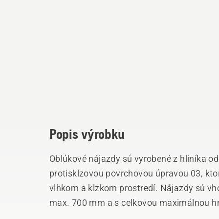
Popis výrobku
Oblúkové nájazdy sú vyrobené z hliníka od
protisklzovou povrchovou úpravou 03, ktor
vlhkom a klzkom prostredí. Nájazdy sú vh
max. 700 mm a s celkovou maximálnou hmotnosť
predávané v páre.