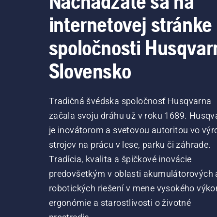
Nachádzate sa na
internetovej stránke
spoločnosti Husqvar
Slovensko
Tradičná švédska spoločnosť Husqvarna
začala svoju dráhu už v roku 1689. Husqv
je inovátorom a svetovou autoritou vo výr
strojov na prácu v lese, parku či záhrade.
Tradícia, kvalita a špičkové inovácie
predovšetkým v oblasti akumulátorových 
robotických riešení v mene vysokého výko
ergonómie a starostlivosti o životné