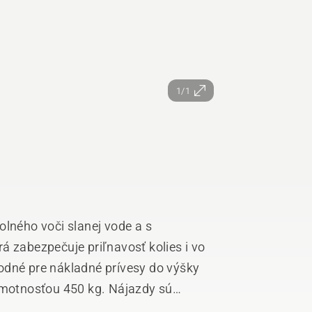
1/1
olného voči slanej vode a s
á zabezpečuje priľnavosť kolies i vo
odné pre nákladné prívesy do výšky
ou 450 kg. Nájazdy sú