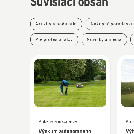
Súvisiaci obsah
Aktivity a podujatia
Nákupné poradenst
Pre profesionálov
Novinky a médiá
Príbehy a inšpirácie
Príb
Výskum autonómneho
Vý