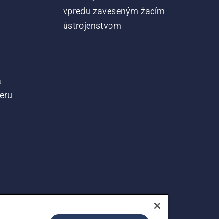
vpredu zaveseným žacím
ústrojenstvom
a
teru