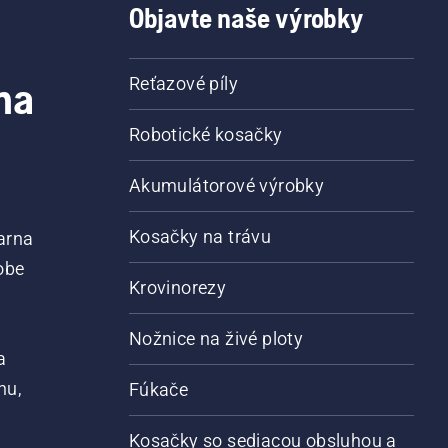
Objavte naše výrobky
na
Reťazové píly
Robotické kosačky
Akumulátorové výrobky
Kosačky na trávu
arna
obe
Krovinorezy
Nožnice na živé ploty
a
nu,
Fúkače
Kosačky so sediacou obsluhou a