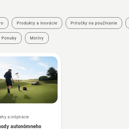
vo
Produkty a inovácie
Príručky na používanie
Ponuky
Motívy
ehy a inšpirácie
hody autonómneho