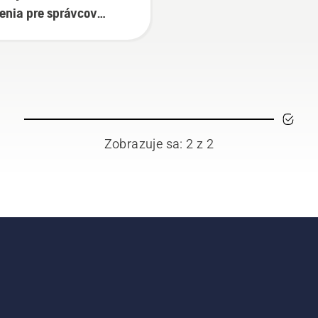
enia pre správcov
ene
Zobrazuje sa: 2 z 2