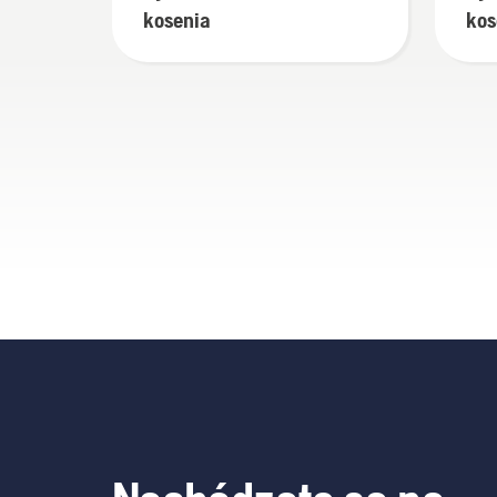
kosenia
kos
zel