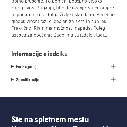
trojno brušenje. To pomeni posebno visoko
zmogljivost žaganja, tiho delovanje, varčevanje z
naporom in zelo dolgo življenjsko dobo. Posebno
gladek vlečni rez je idealen za svež in suh les.
Praktično: Rja nima možnosti napada. Poleg
ušesca za obešanje žage ima ta izdelek tudi
pokrov za rezilo, tako da jo lahko varno shranite
na priročnem mestu. Med žaganjem vam
Informacije o izdelku
omejevalnik na koncu ročaja preprečuje, da bi
zdrsnili. To se je izkazalo za še posebej
Funkcije
(
4
)
uporabno med vlečenjem in vam pomaga pri
nemotenem napredovanju. Zaradi ergonomske,
Specifikacije
rahlo nagnjene oblike ročaja in mehkih delov
ročaja ta žaga udobno in varno leži v roki.
Ste na spletnem mestu