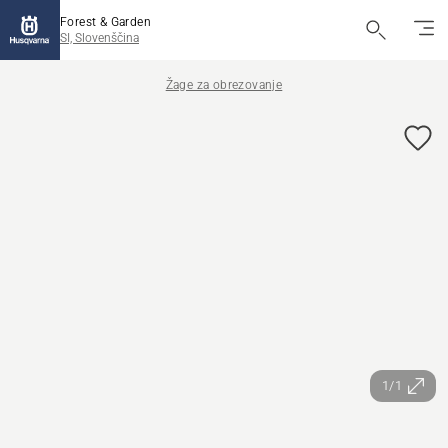
Forest & Garden
SI, Slovenščina
Žage za obrezovanje
1/1