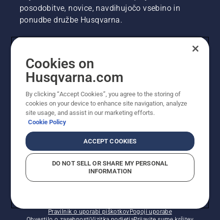
posodobitve, novice, navdihujočo vsebino in
ponudbe družbe Husqvarna.
UPORABNIK
Cookies on
Husqvarna.com
PROFESIONALNI UPORABNIK
By clicking “Accept Cookies”, you agree to the storing of
cookies on your device to enhance site navigation, analyze
site usage, and assist in our marketing efforts.
Cookie Policy
ACCEPT COOKIES
DO NOT SELL OR SHARE MY PERSONAL
INFORMATION
© Husqvarna AB (obj). Vse pravice pridržane. Prikazane
so priporočene maloprodajne cene.
Pravilnik o uporabi piškotkov
Pogoji uporabe
Obvestilo o zasebnosti
Vizitka podjetja
Prijavite sume kršitev