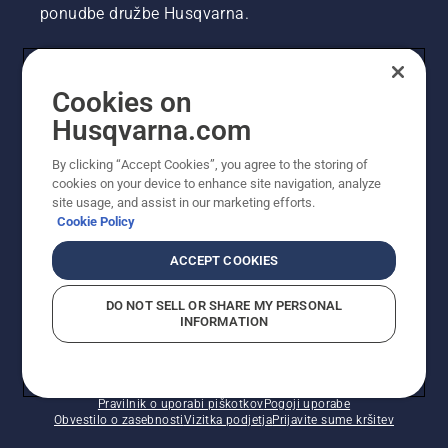
ponudbe družbe Husqvarna.
UPORABNIK
Cookies on
Husqvarna.com
PROFESIONALNI UPORABNIK
By clicking “Accept Cookies”, you agree to the storing of
cookies on your device to enhance site navigation, analyze
site usage, and assist in our marketing efforts.
Cookie Policy
ACCEPT COOKIES
DO NOT SELL OR SHARE MY PERSONAL
INFORMATION
© Husqvarna AB (obj). Vse pravice pridržane. Prikazane
so priporočene maloprodajne cene.
Pravilnik o uporabi piškotkov
Pogoji uporabe
Obvestilo o zasebnosti
Vizitka podjetja
Prijavite sume kršitev