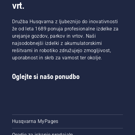
vrt.
Družba Husqvarna z ljubeznijo do inovativnosti
že od leta 1689 ponuja profesionalne izdelke za
urejanje gozdov, parkov in vrtov. Naši
najsodobnejši izdelki z akumulatorskimi
rešitvami in robotiko združujejo zmogljivost,
uporabnost in skrb za varnost ter okolje.
Oglejte si našo ponudbo
Husqvarna MyPages
Orodje za iskanje prodajaln