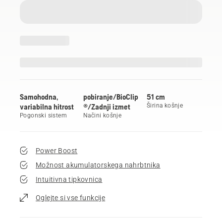
Samohodna,
pobiranje/BioClip
51 cm
variabilna hitrost
®/Zadnji izmet
Širina košnje
Pogonski sistem
Načini košnje
Power Boost
Možnost akumulatorskega nahrbtnika
Intuitivna tipkovnica
Oglejte si vse funkcije