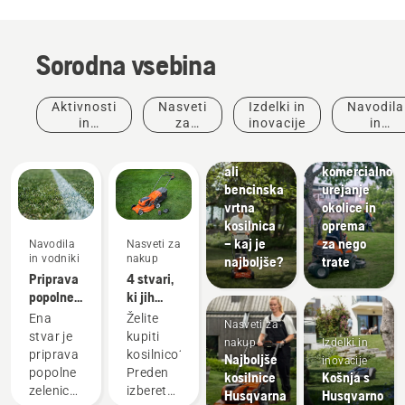
Krajinsko
Sorodna vsebina
oblikovanje
Orodja za
urejanje
Aktivnosti
Nasveti
Izdelki in
Navodila
okolice,
in
za
inovacije
in
oprema
dogodki
nakup
vodniki
Električna
za
ali
komercialno
bencinska
urejanje
vrtna
okolice in
kosilnica
oprema
– kaj je
za nego
Navodila
Nasveti za
in vodniki
nakup
najboljše?
trate
Priprava
4 stvari,
popolne
ki jih
zelenice
morate
Ena
Želite
Nasveti za
upoštevati
stvar je
kupiti
nakup
Izdelki in
ob
priprava
kosilnico?
Najboljše
inovacije
nakupu
popolne
Preden
kosilnice
Košnja s
kosilnice.
zelenice.
izberete
Husqvarna
Husqvarno