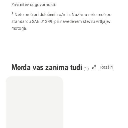
Zavrnitev odgovornosti:
1
Neto moč pri določenih o/min
:
Nazivna neto moč po
standardu SAE J1349, pri navedenem številu vrtljajev
motorja.
Morda vas zanima tudi
Razširi
(
1
)