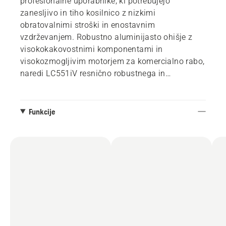
profesionalne uporabnike, ki potrebujejo
zanesljivo in tiho kosilnico z nizkimi
obratovalnimi stroški in enostavnim
vzdrževanjem. Robustno aluminijasto ohišje z
visokokakovostnimi komponentami in
visokozmogljivim motorjem za komercialno rabo,
naredi LC551iV resnično robustnega in
zanesljivega partnerja za dolgo časa. Izjemno
enostaven zagon in upravljanje, ne glede na to,
ali se odločite za zbiranje, izmetali mulčenje.
Funkcije
Variabilna hitrost vam omogoča večji nadzor pri
košnji zapletenih površin, funkcija
savE/PowerBoost in aktivno hlajenje pa
omogočata košnjo neenakomerne in visoke trave.
Podaljšan čas z dvema izmenljivima BLi
akumulatorjema, za še daljši čas delovanja pa je
na voljo tudi oprtni akumulator.