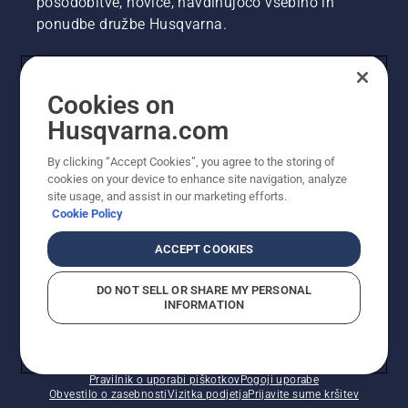
posodobitve, novice, navdihujočo vsebino in
ponudbe družbe Husqvarna.
UPORABNIK
Cookies on
Husqvarna.com
PROFESIONALNI UPORABNIK
By clicking “Accept Cookies”, you agree to the storing of
cookies on your device to enhance site navigation, analyze
site usage, and assist in our marketing efforts.
Cookie Policy
ACCEPT COOKIES
DO NOT SELL OR SHARE MY PERSONAL
INFORMATION
© Husqvarna AB (obj). Vse pravice pridržane. Prikazane
so priporočene maloprodajne cene.
Pravilnik o uporabi piškotkov
Pogoji uporabe
Obvestilo o zasebnosti
Vizitka podjetja
Prijavite sume kršitev