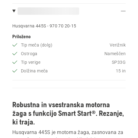
Husqvarna 445S - 970 70 20‑15
Priloženo
Tip meča (dolg)
Verižnik
Ostroga
Nameščen
Tip verige
SP33G
Dolžina meča
15 in
Robustna in vsestranska motorna
žaga s funkcijo Smart Start®. Rezanje,
ki traja.
Husqvarna 445S je motorna žaga, zasnovana za