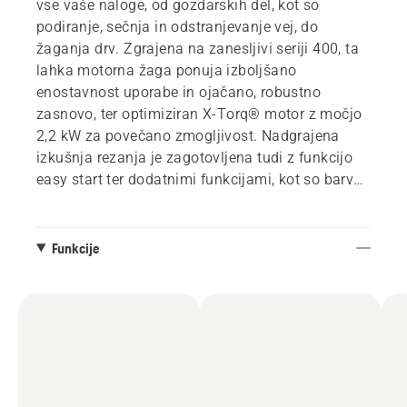
vse vaše naloge, od gozdarskih del, kot so
podiranje, sečnja in odstranjevanje vej, do
žaganja drv. Zgrajena na zanesljivi seriji 400, ta
lahka motorna žaga ponuja izboljšano
enostavnost uporabe in ojačano, robustno
zasnovo, ter optimiziran X-Torq® motor z močjo
2,2 kW za povečano zmogljivost. Nadgrajena
izkušnja rezanja je zagotovljena tudi z funkcijo
easy start ter dodatnimi funkcijami, kot so barvne
označbe za podiranje in zavarovane matice
meča.
Funkcije