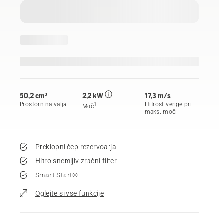
50,2 сm³
2,2 kW
17,3 m/s
Prostornina valja
Hitrost verige pri
1
Moč
maks. moči
Preklopni čep rezervoarja
Hitro snemljiv zračni filter
Smart Start®
Oglejte si vse funkcije