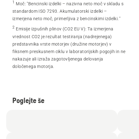
1
Moč
:
"Bencinski izdelki – nazivna neto moč v skladu s
standardom ISO 7293. Akumulatorski izdelki –
izmerjena neto moč, primerljiva z bencinskimi izdelki."
2
Emisije izpušnih plinov (CO2 EU V)
:
Ta izmerjena
vrednost CO2 je rezultat testiranja (nadrejenega)
predstavnika vrste motorjev (družine motorjev) v
fiksnem preskusnem ciklu v laboratorijskih pogojih in ne
nakazuje ali izraža zagotovljenega delovanja
določenega motorja.
Poglejte še