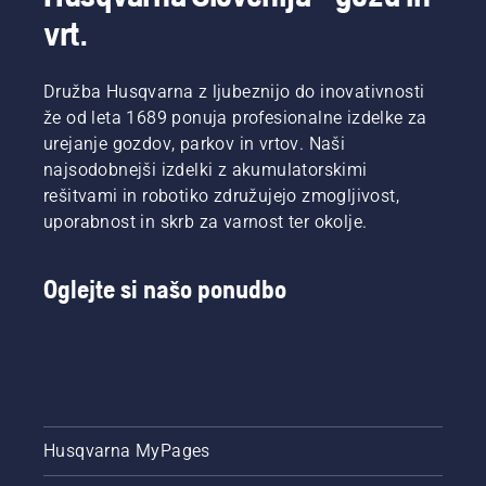
T540
vrt.
XP®
Mark III.
Družba Husqvarna z ljubeznijo do inovativnosti
že od leta 1689 ponuja profesionalne izdelke za
urejanje gozdov, parkov in vrtov. Naši
najsodobnejši izdelki z akumulatorskimi
rešitvami in robotiko združujejo zmogljivost,
uporabnost in skrb za varnost ter okolje.
Oglejte si našo ponudbo
Husqvarna MyPages