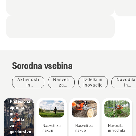
Sorodna vsebina
Aktivnosti
Nasveti
Izdelki in
Navodila
in
za
inovacije
in
dogodki
nakup
vodniki
Rešitve
Profesionalna
oprema
in
dodatki
za
Nasveti za
Nasveti za
Navodila
nakup
nakup
in vodniki
gozdarstvo