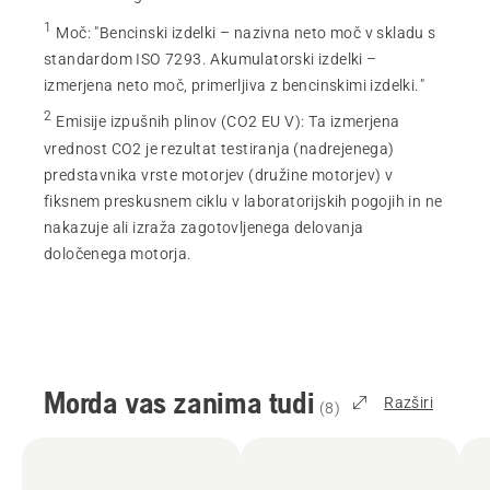
1
Moč
:
"Bencinski izdelki – nazivna neto moč v skladu s
standardom ISO 7293. Akumulatorski izdelki –
izmerjena neto moč, primerljiva z bencinskimi izdelki."
2
Emisije izpušnih plinov (CO2 EU V)
:
Ta izmerjena
vrednost CO2 je rezultat testiranja (nadrejenega)
predstavnika vrste motorjev (družine motorjev) v
fiksnem preskusnem ciklu v laboratorijskih pogojih in ne
nakazuje ali izraža zagotovljenega delovanja
določenega motorja.
Morda vas zanima tudi
Razširi
(
8
)