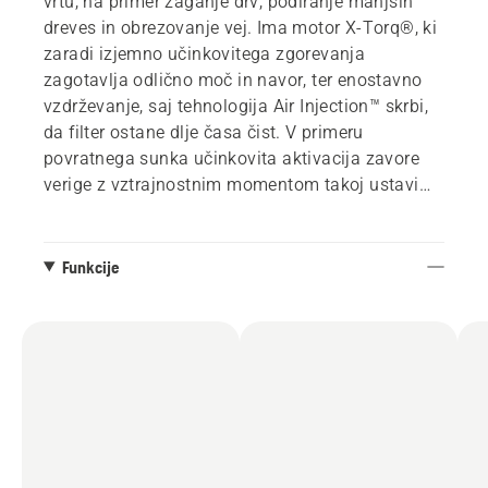
vrtu, na primer žaganje drv, podiranje manjših
dreves in obrezovanje vej. Ima motor X-Torq®, ki
zaradi izjemno učinkovitega zgorevanja
zagotavlja odlično moč in navor, ter enostavno
vzdrževanje, saj tehnologija Air Injection™ skrbi,
da filter ostane dlje časa čist. V primeru
povratnega sunka učinkovita aktivacija zavore
verige z vztrajnostnim momentom takoj ustavi
verigo in zmanjša verjetnost poškodb.
Funkcije