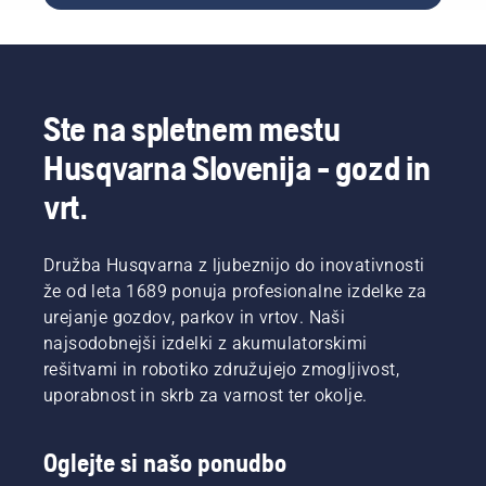
med
vrsto
uporabniki
verižne
verižnih
žage.
žag. V
tem
Ste na spletnem mestu
vodniku
smo
Husqvarna Slovenija - gozd in
zbrali
nekaj
vrt.
nasvetov,
kako
pripraviti
Družba Husqvarna z ljubeznijo do inovativnosti
žago za
že od leta 1689 ponuja profesionalne izdelke za
delo.
urejanje gozdov, parkov in vrtov. Naši
najsodobnejši izdelki z akumulatorskimi
rešitvami in robotiko združujejo zmogljivost,
uporabnost in skrb za varnost ter okolje.
Oglejte si našo ponudbo