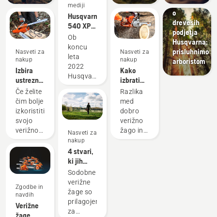
Pogovori
mediji
o
Husqvarna
drevesih
540 XP®
podjetja
Mark III
Ob
Husqvarna:
in
koncu
prisluhnimo
Nasveti za
Nasveti za
Husqvarna
leta
nakup
nakup
arboristom
T540
2022
Izbira
Kako
XP®
Husqvarna
ustrezne
izbrati
Mark III
širi svojo
verige za
najboljšo
Če želite
Razlika
ponudbo
verižno
verižno
čim bolje
med
z novim
žago:
žago za
izkoristiti
dobro
izborom
Nekaj
svoje
svojo
verižno
plezalne
nasvetov
potrebe
verižno
žago in
Nasveti za
opreme,
žago, je
najboljšo
nakup
zasnovane
pomembno,
verižno
4 stvari,
za
da
žago za
ki jih
arboriste
izberete
vaše
morate
Sodobne
in druge
najustreznejšo
specifične
upoštevati
verižne
strokovnjake
Zgodbe in
verigo
potrebe
ob
žage so
za nego
navdih
zanjo.
je lahko
nakupu
prilagojene
dreves, v
Verižne
Tukaj je
ogromna.
verižne
za
začetku
žage