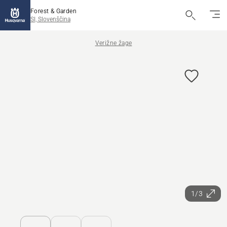
Forest & Garden
SI, Slovenščina
Verižne žage
1/3