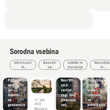
Sorodna vsebina
Strokovnjaki
Aktivnosti
Nasveti
Izdelki in
Navodila
za nego
in
za
inovacije
in
Izdelki in
dreves in
dogodki
nakup
vodniki
Rešitve
inovacije
arboristi
Profesionalna
Novi 90-
Zmogljivo
oprema
cm3
60 cm3
in
verižni
orodje,
dodatki
žagi. Smo
izdelano
za
preprosto
za
17. julij
Zgodbe in
2022
gozdarstvo
več.
premikanje
navdih
Novice in