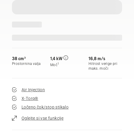
38 сm³
1,4 kW
16,8 m/s
Prostornina valja
Hitrost verige pri
1
Moč
maks. moči
Air Injection
X-Torq®
Ločeno čok/stop stikalo
Oglejte si vse funkcije