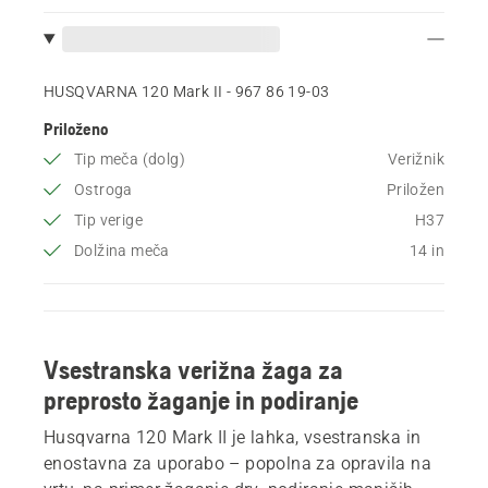
HUSQVARNA 120 Mark II - 967 86 19‑03
Priloženo
Tip meča (dolg)
Verižnik
Ostroga
Priložen
Tip verige
H37
Dolžina meča
14 in
Vsestranska verižna žaga za
preprosto žaganje in podiranje
Husqvarna 120 Mark II je lahka, vsestranska in
enostavna za uporabo – popolna za opravila na