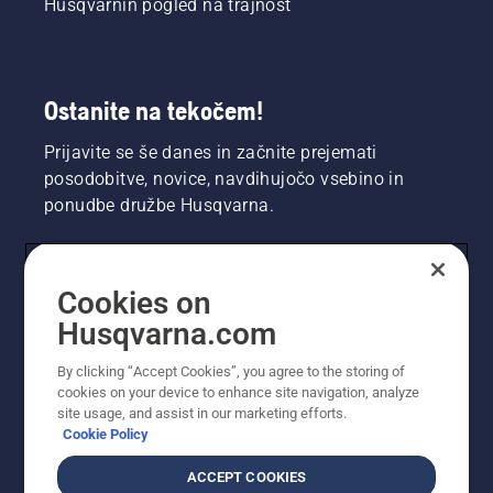
Husqvarnin pogled na trajnost
Ostanite na tekočem!
Prijavite se še danes in začnite prejemati
posodobitve, novice, navdihujočo vsebino in
ponudbe družbe Husqvarna.
UPORABNIK
Cookies on
Husqvarna.com
PROFESIONALNI UPORABNIK
By clicking “Accept Cookies”, you agree to the storing of
cookies on your device to enhance site navigation, analyze
site usage, and assist in our marketing efforts.
Cookie Policy
ACCEPT COOKIES