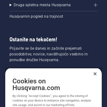
Druga spletna mesta Husqvarna
Husqvarnin pogled na trajnost
Ostanite na tekočem!
Prijavite se še danes in začnite prejemati
posodobitve, novice, navdihujočo vsebino in
ponudbe družbe Husqvarna.
UPORABNIK
Cookies on
Husqvarna.com
PROFESIONALNI UPORABNIK
By clicking “Accept Cookies”, you agree to the storing of
cookies on your device to enhance site navigation, analyze
site usage, and assist in our marketing efforts.