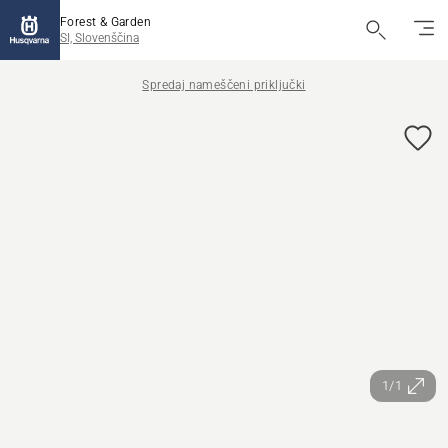
Forest & Garden
SI, Slovenščina
Spredaj nameščeni priključki
1/1