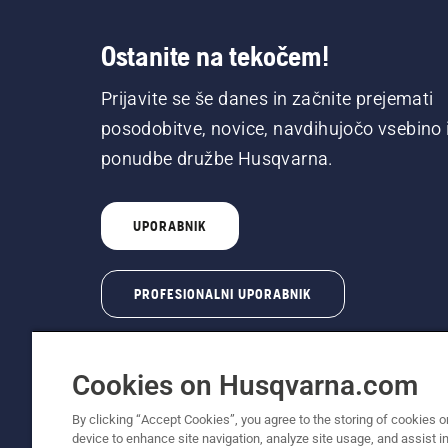
Ostanite na tekočem!
Prijavite se še danes in začnite prejemati
posodobitve, novice, navdihujočo vsebino 
ponudbe družbe Husqvarna.
UPORABNIK
PROFESIONALNI UPORABNIK
Cookies on Husqvarna.com
By clicking “Accept Cookies”, you agree to the storing of cookies o
device to enhance site navigation, analyze site usage, and assist in