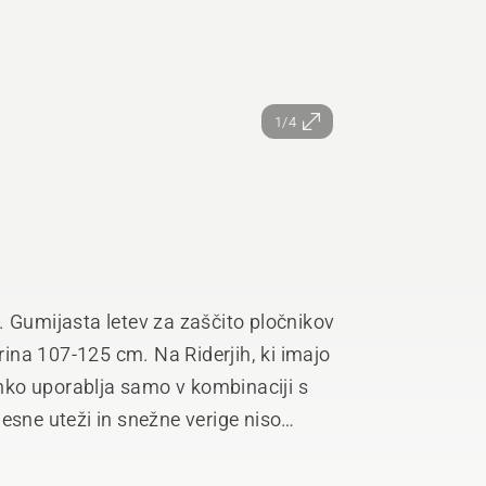
1/4
. Gumijasta letev za zaščito pločnikov
irina 107-125 cm. Na Riderjih, ki imajo
ko uporablja samo v kombinaciji s
esne uteži in snežne verige niso