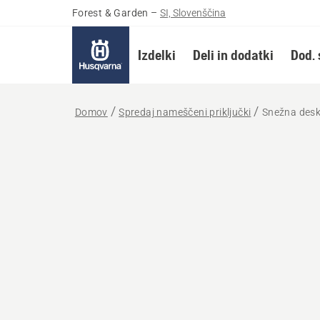
Forest & Garden
–
SI, Slovenščina
Izdelki
Deli in dodatki
Dod. 
Domov
Spredaj nameščeni priključki
Snežna des