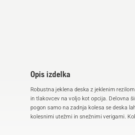
Opis izdelka
Robustna jeklena deska z jeklenim rezilom
in tlakovcev na voljo kot opcija. Delovna š
pogon samo na zadnja kolesa se deska lah
kolesnimi utežmi in snežnimi verigami. Kol
primerne za AWD Riderje.