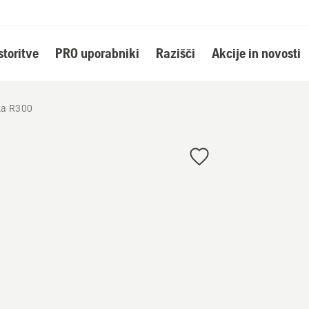
storitve
PRO uporabniki
Razišči
Akcije in novosti
ka R300