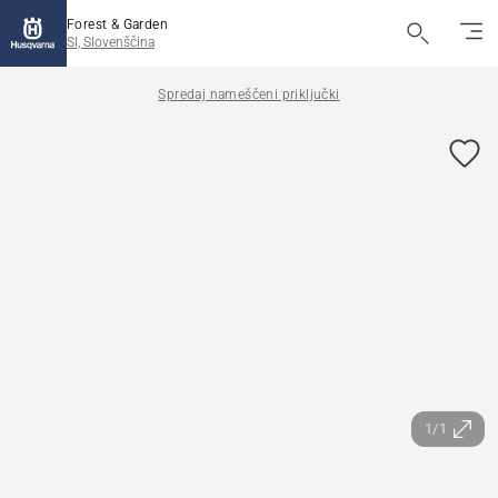
Forest & Garden
SI, Slovenščina
Spredaj nameščeni priključki
1/1