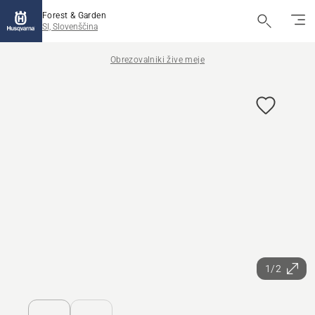
Forest & Garden
SI, Slovenščina
Obrezovalniki žive meje
1/2