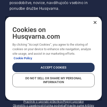
posodobitve, novice, navdihujočo vsebino in
ponudbe družbe Husqvarna.
UPORABNIK
Cookies on
Husqvarna.com
PROFESIONALNI UPORABNIK
By clicking “Accept Cookies”, you agree to the storing of
cookies on your device to enhance site navigation, analyze
site usage, and assist in our marketing efforts.
Cookie Policy
ACCEPT COOKIES
DO NOT SELL OR SHARE MY PERSONAL
INFORMATION
© Husqvarna AB (obj). Vse pravice pridržane. Prikazane
so priporočene maloprodajne cene.
Pravilnik o uporabi piškotkov
Pogoji uporabe
Obvestilo o zasebnosti
Vizitka podjetja
Prijavite sume kršitev