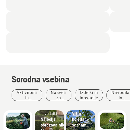
Sorodna vsebina
Aktivnosti
Nasveti
Izdelki in
Navodila
in
za
inovacije
in
Navodila
dogodki
nakup
vodniki
Navodila
in vodniki
Vrtni
in vodniki
Najboljši
koledar –
obrezovalniki
seznam