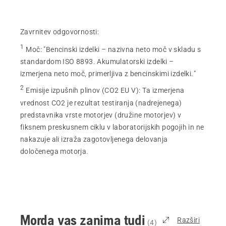
Zavrnitev odgovornosti:
1
Moč
:
"Bencinski izdelki – nazivna neto moč v skladu s
standardom ISO 8893. Akumulatorski izdelki –
izmerjena neto moč, primerljiva z bencinskimi izdelki."
2
Emisije izpušnih plinov (CO2 EU V)
:
Ta izmerjena
vrednost CO2 je rezultat testiranja (nadrejenega)
predstavnika vrste motorjev (družine motorjev) v
fiksnem preskusnem ciklu v laboratorijskih pogojih in ne
nakazuje ali izraža zagotovljenega delovanja
določenega motorja.
Morda vas zanima tudi
Razširi
(
4
)