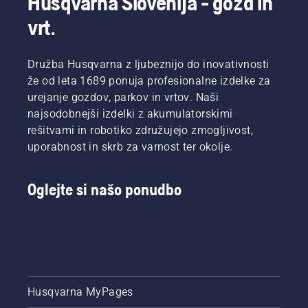
Husqvarna Slovenija - gozd in
izjemno
vrt.
učinkovitim
zgorevanjem
nudi
Družba Husqvarna z ljubeznijo do inovativnosti
potrebna
moč in
že od leta 1689 ponuja profesionalne izdelke za
navor.
urejanje gozdov, parkov in vrtov. Naši
najsodobnejši izdelki z akumulatorskimi
rešitvami in robotiko združujejo zmogljivost,
uporabnost in skrb za varnost ter okolje.
Oglejte si našo ponudbo
Husqvarna MyPages