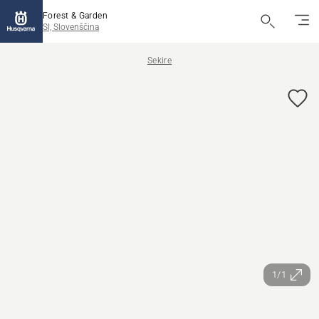
Forest & Garden
SI, Slovenščina
Sekire
1/1