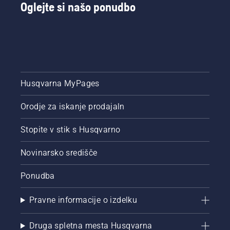
Oglejte si našo ponudbo
sekali ali,
bolje
rečeno,
cepili
drva.
Husqvarna MyPages
Orodje za iskanje prodajaln
Stopite v stik s Husqvarno
Novinarsko središče
Ponudba
Pravne informacije o izdelku
Druga spletna mesta Husqvarna