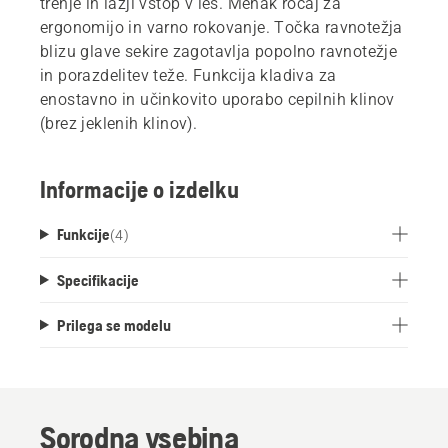
trenje in lažji vstop v les. Mehak ročaj za
ergonomijo in varno rokovanje. Točka ravnotežja
blizu glave sekire zagotavlja popolno ravnotežje
in porazdelitev teže. Funkcija kladiva za
enostavno in učinkovito uporabo cepilnih klinov
(brez jeklenih klinov).
Informacije o izdelku
Funkcije
(
4
)
Specifikacije
Prilega se modelu
Sorodna vsebina