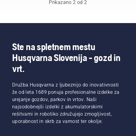
izbrali
vse bolj
Prikazano 2 od 2
globalno
naraščajo,
skupino
kurjenje
izjemno
lesa spet
usposobljenih
dobiva
in
večjo
cenjenih
težo, saj
ambasadorjev.
ne gre le
Ste na spletnem mestu
To je
za
Husqvarna Slovenija - gozd in
naša
prijeten
ekipa H-
dodatek,
vrt.
team. So
pač pa
tudi naši
tudi za
najzahtevnejši
način
Družba Husqvarna z ljubeznijo do inovativnosti
uporabniki.
ogrevanja
že od leta 1689 ponuja profesionalne izdelke za
doma.
Pripravili
urejanje gozdov, parkov in vrtov. Naši
smo
najsodobnejši izdelki z akumulatorskimi
nekaj
rešitvami in robotiko združujejo zmogljivost,
namigov,
uporabnost in skrb za varnost ter okolje.
da boste
lažje in
varneje