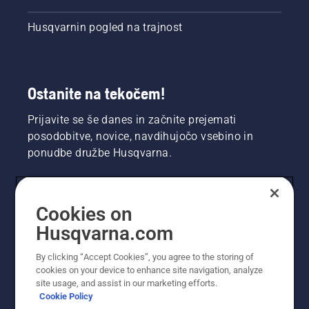
Husqvarnin pogled na trajnost
Ostanite na tekočem!
Prijavite se še danes in začnite prejemati
posodobitve, novice, navdihujočo vsebino in
ponudbe družbe Husqvarna.
UPORABNIK
Cookies on
Husqvarna.com
PROFESIONALNI UPORABNIK
By clicking “Accept Cookies”, you agree to the storing of
cookies on your device to enhance site navigation, analyze
site usage, and assist in our marketing efforts.
Cookie Policy