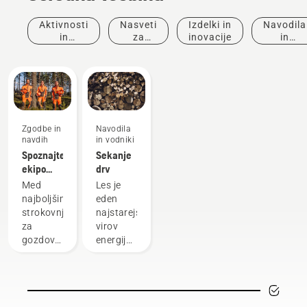
Aktivnosti
Nasveti
Izdelki in
Navodila
in
za
inovacije
in
dogodki
nakup
vodniki
Zgodbe in
Navodila
navdih
in vodniki
Spoznajte
Sekanje
ekipo
drv
Husqvarna
Med
Les je
H-Team
najboljšimi
eden
– naše
strokovnjaki
najstarejših
najzahtevnejše
za
virov
uporabnike
gozdove
energije,
in parke
ki jih
na svetu
poznamo.
smo
Ker cene
skrbno
energije