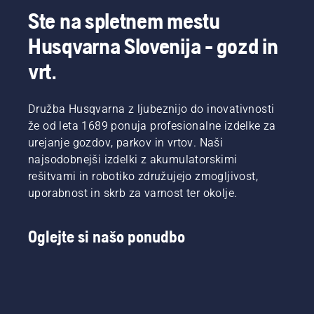
boljšo
katere
Ste na spletnem mestu
zelenico
nestrpno
kot
čaka, bo
Husqvarna Slovenija - gozd in
igrišče,
razkril
košeno z
vrt.
preizkus,
običajno
v
rotacijsko
katerem
kosilnico?
Družba Husqvarna z ljubeznijo do inovativnosti
bo eno
Naš
polovico
že od leta 1689 ponuja profesionalne izdelke za
razsodnik,
igrišča
urejanje gozdov, parkov in vrtov. Naši
ki se je
pokosila
vrnil na
najsodobnejši izdelki z akumulatorskimi
profesionalna
mesto
rešitvami in robotiko združujejo zmogljivost,
robotska
zločina,
uporabnost in skrb za varnost ter okolje.
kosilnica
je
Automower®,
Simeon
drugo
Liljenberg,
Oglejte si našo ponudbo
polovico
glavni
pa
skrbnik
delavec
igrišča
s
na
sedežno
švedskem
rotacijsko
nacionalnem