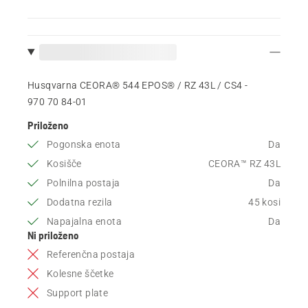
Husqvarna CEORA® 544 EPOS® / RZ 43L / CS4 -
970 70 84‑01
Priloženo
Pogonska enota
Da
Kosišče
CEORA™ RZ 43L
Polnilna postaja
Da
Dodatna rezila
45 kosi
Napajalna enota
Da
Ni priloženo
Referenčna postaja
Kolesne ščetke
Support plate