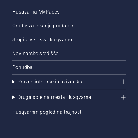
kosilnico.
nogometnem
Katera
stadionu
Husqvarna MyPages
kosilnica
Friends
bo
Arena.
Orodje za iskanje prodajaln
ustvarila
Ste
najboljšo
pripravljeni?
nogometno
Stopite v stik s Husqvarno
Gremo.
zelenico?
Novinarsko središče
Ponudba
Pravne informacije o izdelku
Druga spletna mesta Husqvarna
Husqvarnin pogled na trajnost