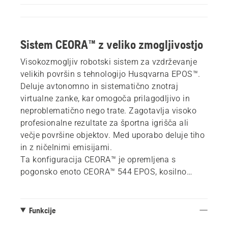
Sistem CEORA™ z veliko zmogljivostjo
Visokozmogljiv robotski sistem za vzdrževanje
velikih površin s tehnologijo Husqvarna EPOS™.
Deluje avtonomno in sistematično znotraj
virtualne zanke, kar omogoča prilagodljivo in
neproblematično nego trate. Zagotavlja visoko
profesionalne rezultate za športna igrišča ali
večje površine objektov. Med uporabo deluje tiho
in z ničelnimi emisijami.
Ta konfiguracija CEORA™ je opremljena s
pogonsko enoto CEORA™ 544 EPOS, kosilno
enoto RZ 43L in polnilno postajo CS4.
Referenčna postaja EPOS™ se prodaja ločeno.
Funkcije