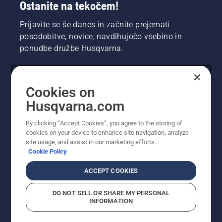
Ostanite na tekočem!
Prijavite se še danes in začnite prejemati
posodobitve, novice, navdihujočo vsebino in
ponudbe družbe Husqvarna.
UPORABNIK
Cookies on
Husqvarna.com
PROFESIONALNI UPORABNIK
By clicking “Accept Cookies”, you agree to the storing of
cookies on your device to enhance site navigation, analyze
site usage, and assist in our marketing efforts.
Cookie Policy
ACCEPT COOKIES
DO NOT SELL OR SHARE MY PERSONAL
INFORMATION