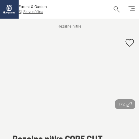
Forest & Garden
SI, Slovenščina
Rezalne nitke
1/2
Rezalna nitka CORE CUT