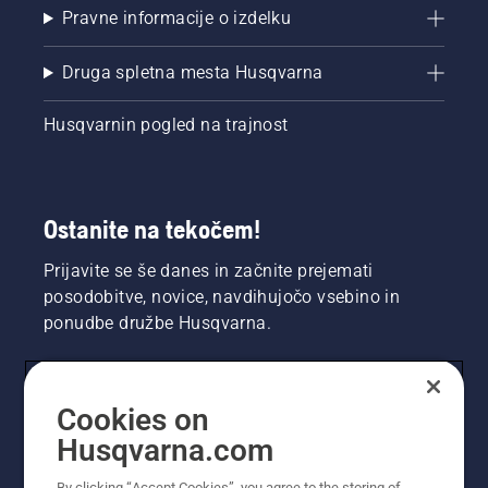
Pravne informacije o izdelku
Druga spletna mesta Husqvarna
Husqvarnin pogled na trajnost
Ostanite na tekočem!
Prijavite se še danes in začnite prejemati
posodobitve, novice, navdihujočo vsebino in
ponudbe družbe Husqvarna.
UPORABNIK
Cookies on
Husqvarna.com
PROFESIONALNI UPORABNIK
By clicking “Accept Cookies”, you agree to the storing of