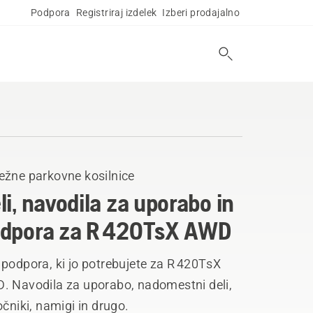
Podpora
Registriraj izdelek
Izberi prodajalno
ežne parkovne kosilnice
li, navodila za uporabo in
dpora za R 420TsX AWD
podpora, ki jo potrebujete za R 420TsX
. Navodila za uporabo, nadomestni deli,
očniki, namigi in drugo.