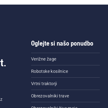
Oglejte si našo ponudbo
t.
Verižne žage
Robotske kosilnice
Vrtni traktorji
Obrezovalniki trave
 z