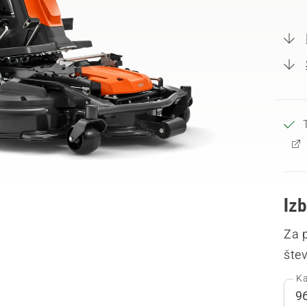
Izb
Za p
šte
Ka