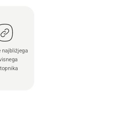
e najbližjega
visnega
topnika