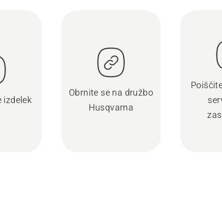
Poiščit
Obrnite se na družbo
e izdelek
ser
Husqvarna
zas