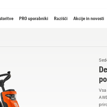
storitve
PRO uporabniki
Razišči
Akcije in novosti
Sed
De
po
Vsa 
AWD
prir