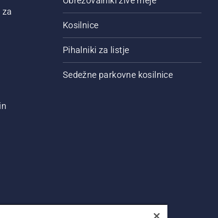
Obrezovalniki žive meje
 za
Kosilnice
Pihalniki za listje
Sedežne parkovne kosilnice
in