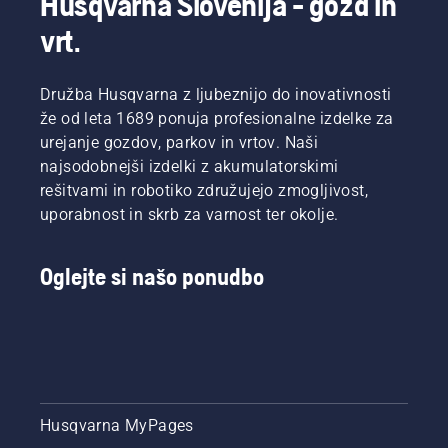
Husqvarna Slovenija - gozd in
vrt.
Družba Husqvarna z ljubeznijo do inovativnosti
že od leta 1689 ponuja profesionalne izdelke za
urejanje gozdov, parkov in vrtov. Naši
najsodobnejši izdelki z akumulatorskimi
rešitvami in robotiko združujejo zmogljivost,
uporabnost in skrb za varnost ter okolje.
Oglejte si našo ponudbo
Husqvarna MyPages