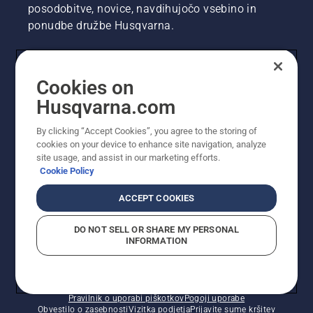
posodobitve, novice, navdihujočo vsebino in
ponudbe družbe Husqvarna.
UPORABNIK
Cookies on
Husqvarna.com
PROFESIONALNI UPORABNIK
By clicking “Accept Cookies”, you agree to the storing of
cookies on your device to enhance site navigation, analyze
site usage, and assist in our marketing efforts.
Cookie Policy
ACCEPT COOKIES
DO NOT SELL OR SHARE MY PERSONAL
INFORMATION
© Husqvarna AB (obj). Vse pravice pridržane. Prikazane
so priporočene maloprodajne cene.
Pravilnik o uporabi piškotkov
Pogoji uporabe
Obvestilo o zasebnosti
Vizitka podjetja
Prijavite sume kršitev