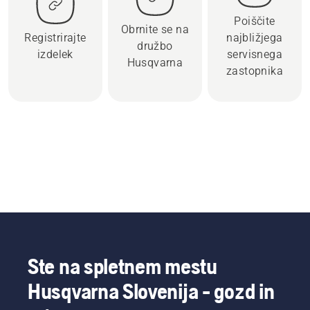
Poiščite
Obrnite se na
Registrirajte
najbližjega
družbo
izdelek
servisnega
Husqvarna
zastopnika
Ste na spletnem mestu
Husqvarna Slovenija - gozd in