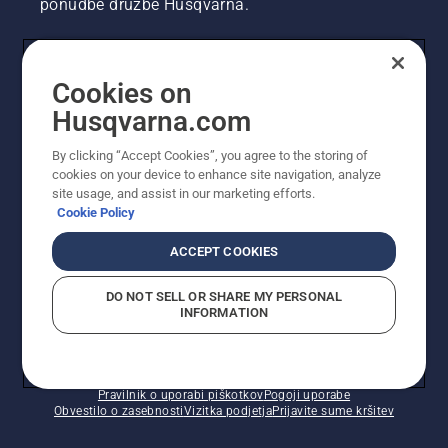
ponudbe družbe Husqvarna.
UPORABNIK
Cookies on
Husqvarna.com
PROFESIONALNI UPORABNIK
By clicking “Accept Cookies”, you agree to the storing of
cookies on your device to enhance site navigation, analyze
site usage, and assist in our marketing efforts.
Cookie Policy
ACCEPT COOKIES
DO NOT SELL OR SHARE MY PERSONAL
INFORMATION
© Husqvarna AB (obj). Vse pravice pridržane. Prikazane
so priporočene maloprodajne cene.
Pravilnik o uporabi piškotkov
Pogoji uporabe
Obvestilo o zasebnosti
Vizitka podjetja
Prijavite sume kršitev