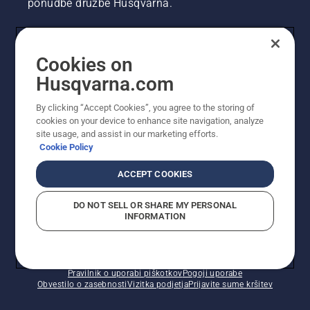
ponudbe družbe Husqvarna.
UPORABNIK
Cookies on
Husqvarna.com
PROFESIONALNI UPORABNIK
By clicking “Accept Cookies”, you agree to the storing of
cookies on your device to enhance site navigation, analyze
site usage, and assist in our marketing efforts.
Cookie Policy
ACCEPT COOKIES
DO NOT SELL OR SHARE MY PERSONAL
INFORMATION
© Husqvarna AB (obj). Vse pravice pridržane. Prikazane
so priporočene maloprodajne cene.
Pravilnik o uporabi piškotkov
Pogoji uporabe
Obvestilo o zasebnosti
Vizitka podjetja
Prijavite sume kršitev