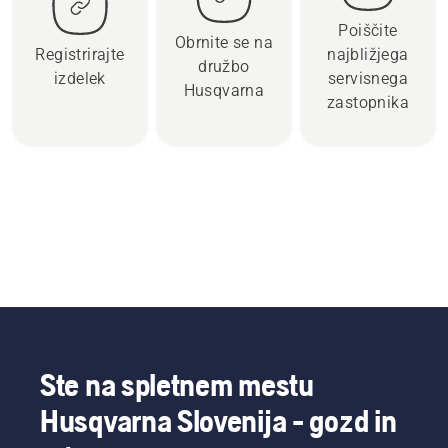
Poiščite
Obrnite se na
Registrirajte
najbližjega
družbo
izdelek
servisnega
Husqvarna
zastopnika
Ste na spletnem mestu
Husqvarna Slovenija - gozd in