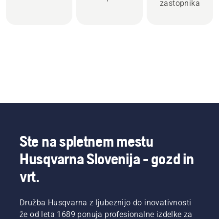
zastopnika
Ste na spletnem mestu
Husqvarna Slovenija - gozd in
vrt.
Družba Husqvarna z ljubeznijo do inovativnosti
že od leta 1689 ponuja profesionalne izdelke za