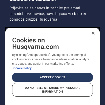
Prijavite se še danes in začnite prejemati
posodobitve, novice, navdihujočo vsebino in
ponudbe družbe Husqvarna.
UPORABNIK
Cookies on
Husqvarna.com
PROFESIONALNI UPORABNIK
By clicking “Accept Cookies”, you agree to the storing of
cookies on your device to enhance site navigation, analyze
site usage, and assist in our marketing efforts.
Cookie Policy
ACCEPT COOKIES
DO NOT SELL OR SHARE MY PERSONAL
INFORMATION
© Husqvarna AB (obj). Vse pravice pridržane. Prikazane