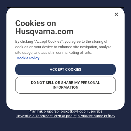
UPORABNIK
Cookies on
Husqvarna.com
PROFESIONALNI UPORABNIK
By clicking “Accept Cookies”, you agree to the storing of
cookies on your device to enhance site navigation, analyze
site usage, and assist in our marketing efforts.
Cookie Policy
ACCEPT COOKIES
DO NOT SELL OR SHARE MY PERSONAL
INFORMATION
© Husqvarna AB (obj). Vse pravice pridržane. Prikazane
so priporočene maloprodajne cene.
Pravilnik o uporabi piškotkov
Pogoji uporabe
Obvestilo o zasebnosti
Vizitka podjetja
Prijavite sume kršitev