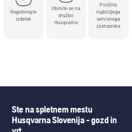
Poiščite
Obrnite se na
Registrirajte
najbližjega
družbo
izdelek
servisnega
Husqvarna
zastopnika
Ste na spletnem mestu
Husqvarna Slovenija - gozd in
vrt.