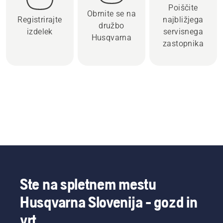
Poiščite
Obrnite se na
Registrirajte
najbližjega
družbo
izdelek
servisnega
Husqvarna
zastopnika
Ste na spletnem mestu
Husqvarna Slovenija - gozd in
vrt.