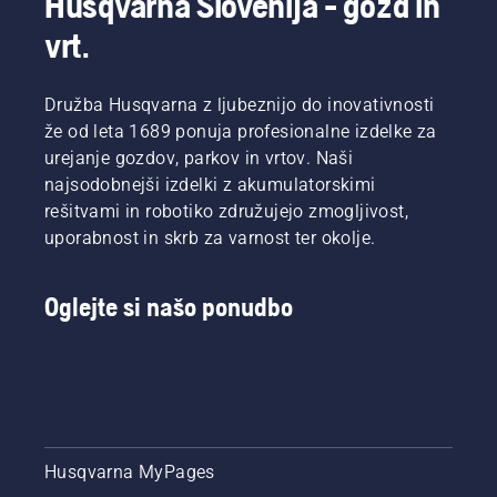
Husqvarna Slovenija - gozd in
vrt.
Družba Husqvarna z ljubeznijo do inovativnosti
že od leta 1689 ponuja profesionalne izdelke za
urejanje gozdov, parkov in vrtov. Naši
najsodobnejši izdelki z akumulatorskimi
rešitvami in robotiko združujejo zmogljivost,
uporabnost in skrb za varnost ter okolje.
Oglejte si našo ponudbo
Husqvarna MyPages