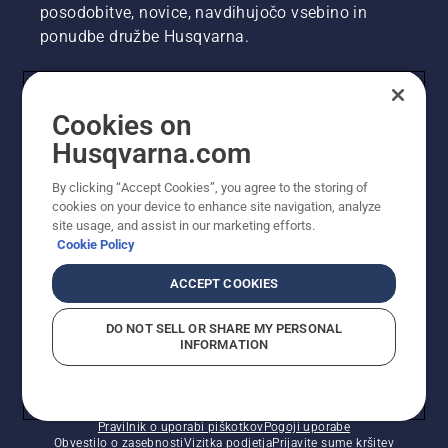
posodobitve, novice, navdihujočo vsebino in
ponudbe družbe Husqvarna.
UPORABNIK
Cookies on
Husqvarna.com
PROFESIONALNI UPORABNIK
By clicking “Accept Cookies”, you agree to the storing of
cookies on your device to enhance site navigation, analyze
site usage, and assist in our marketing efforts.
Cookie Policy
ACCEPT COOKIES
DO NOT SELL OR SHARE MY PERSONAL
INFORMATION
© Husqvarna AB (obj). Vse pravice pridržane. Prikazane
so priporočene maloprodajne cene.
Pravilnik o uporabi piškotkov
Pogoji uporabe
Obvestilo o zasebnosti
Vizitka podjetja
Prijavite sume kršitev