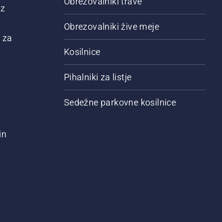
Obrezovalniki trave
 z
Obrezovalniki žive meje
 za
Kosilnice
Pihalniki za listje
Sedežne parkovne kosilnice
in