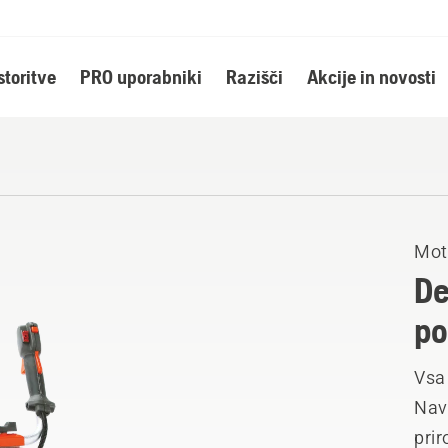
storitve
PRO uporabniki
Razišči
Akcije in novosti
Mot
De
po
Vsa 
Nav
prir