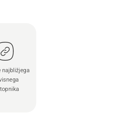
e najbližjega
visnega
topnika