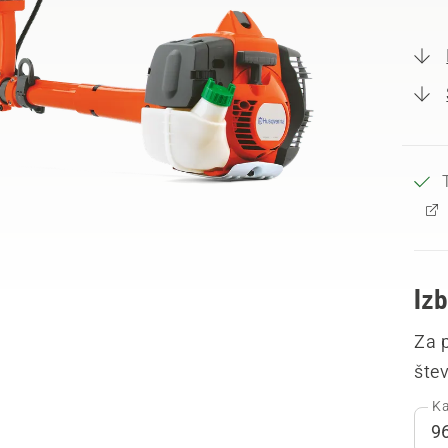
Izb
Za p
šte
Ka