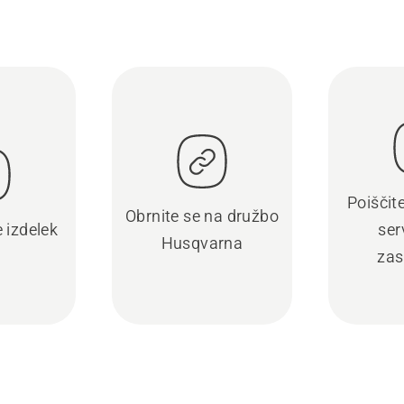
Poiščit
Obrnite se na družbo
e izdelek
ser
Husqvarna
zas