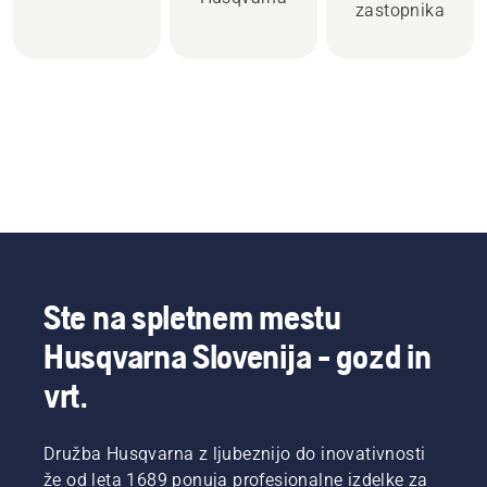
zastopnika
Ste na spletnem mestu
Husqvarna Slovenija - gozd in
vrt.
Družba Husqvarna z ljubeznijo do inovativnosti
že od leta 1689 ponuja profesionalne izdelke za